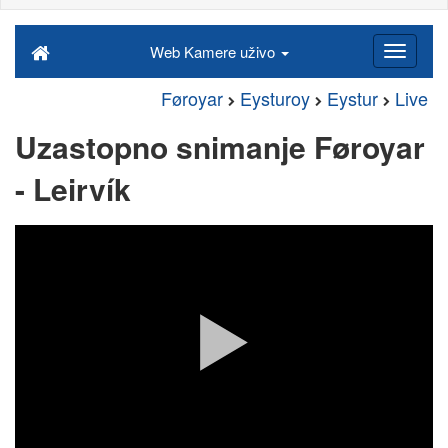
Web Kamere uživo
Føroyar
Eysturoy
Eystur
Live
Uzastopno snimanje Føroyar
- Leirvík