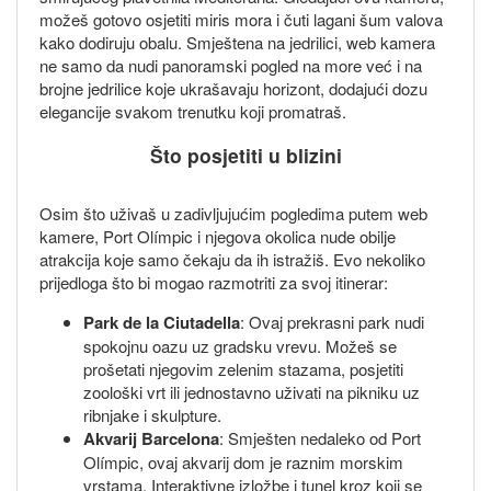
možeš gotovo osjetiti miris mora i čuti lagani šum valova
kako dodiruju obalu. Smještena na jedrilici, web kamera
ne samo da nudi panoramski pogled na more već i na
brojne jedrilice koje ukrašavaju horizont, dodajući dozu
elegancije svakom trenutku koji promatraš.
Što posjetiti u blizini
Osim što uživaš u zadivljujućim pogledima putem web
kamere, Port Olímpic i njegova okolica nude obilje
atrakcija koje samo čekaju da ih istražiš. Evo nekoliko
prijedloga što bi mogao razmotriti za svoj itinerar:
Park de la Ciutadella
: Ovaj prekrasni park nudi
spokojnu oazu uz gradsku vrevu. Možeš se
prošetati njegovim zelenim stazama, posjetiti
zoološki vrt ili jednostavno uživati na pikniku uz
ribnjake i skulpture.
Akvarij Barcelona
: Smješten nedaleko od Port
Olímpic, ovaj akvarij dom je raznim morskim
vrstama. Interaktivne izložbe i tunel kroz koji se