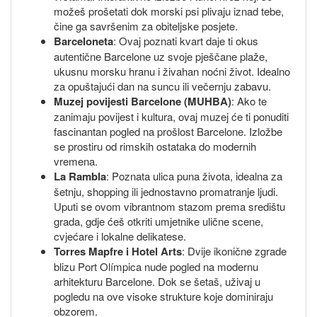
možeš prošetati dok morski psi plivaju iznad tebe,
čine ga savršenim za obiteljske posjete.
Barceloneta
: Ovaj poznati kvart daje ti okus
autentične Barcelone uz svoje pješčane plaže,
ukusnu morsku hranu i živahan noćni život. Idealno
za opuštajući dan na suncu ili večernju zabavu.
Muzej povijesti Barcelone (MUHBA)
: Ako te
zanimaju povijest i kultura, ovaj muzej će ti ponuditi
fascinantan pogled na prošlost Barcelone. Izložbe
se prostiru od rimskih ostataka do modernih
vremena.
La Rambla
: Poznata ulica puna života, idealna za
šetnju, shopping ili jednostavno promatranje ljudi.
Uputi se ovom vibrantnom stazom prema središtu
grada, gdje ćeš otkriti umjetnike ulične scene,
cvjećare i lokalne delikatese.
Torres Mapfre i Hotel Arts
: Dvije ikonične zgrade
blizu Port Olímpica nude pogled na modernu
arhitekturu Barcelone. Dok se šetaš, uživaj u
pogledu na ove visoke strukture koje dominiraju
obzorem.