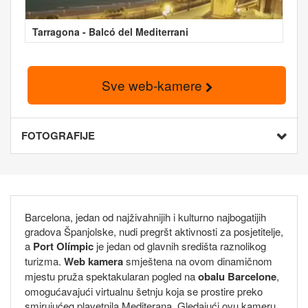
Tarragona - Balcó del Mediterrani
Sve web-kamere
FOTOGRAFIJE
Barcelona, jedan od najživahnijih i kulturno najbogatijih
gradova Španjolske, nudi pregršt aktivnosti za posjetitelje,
a
Port Olímpic
je jedan od glavnih središta raznolikog
turizma.
Web kamera
smještena na ovom dinamičnom
mjestu pruža spektakularan pogled na
obalu Barcelone
,
omogućavajući virtualnu šetnju koja se prostire preko
smirujućeg plavetnila Mediterana. Gledajući ovu kameru,