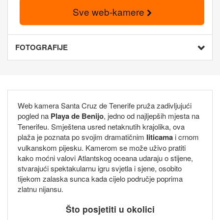
Sve web-kamere
FOTOGRAFIJE
Web kamera Santa Cruz de Tenerife pruža zadivljujući
pogled na
Playa de Benijo
, jedno od najljepših mjesta na
Tenerifeu. Smještena usred netaknutih krajolika, ova
plaža je poznata po svojim dramatičnim
liticama
i crnom
vulkanskom pijesku. Kamerom se može uživo pratiti
kako moćni valovi Atlantskog oceana udaraju o stijene,
stvarajući spektakularnu igru svjetla i sjene, osobito
tijekom zalaska sunca kada cijelo područje poprima
zlatnu nijansu.
Što posjetiti u okolici