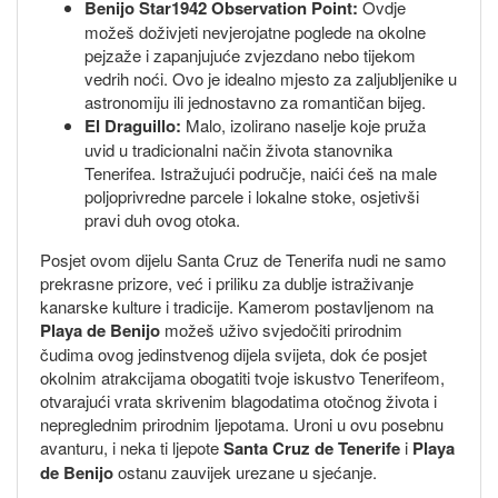
Benijo Star1942 Observation Point:
Ovdje
možeš doživjeti nevjerojatne poglede na okolne
pejzaže i zapanjujuće zvjezdano nebo tijekom
vedrih noći. Ovo je idealno mjesto za zaljubljenike u
astronomiju ili jednostavno za romantičan bijeg.
El Draguillo:
Malo, izolirano naselje koje pruža
uvid u tradicionalni način života stanovnika
Tenerifea. Istražujući područje, naići ćeš na male
poljoprivredne parcele i lokalne stoke, osjetivši
pravi duh ovog otoka.
Posjet ovom dijelu Santa Cruz de Tenerifa nudi ne samo
prekrasne prizore, već i priliku za dublje istraživanje
kanarske kulture i tradicije. Kamerom postavljenom na
Playa de Benijo
možeš uživo svjedočiti prirodnim
čudima ovog jedinstvenog dijela svijeta, dok će posjet
okolnim atrakcijama obogatiti tvoje iskustvo Tenerifeom,
otvarajući vrata skrivenim blagodatima otočnog života i
nepreglednim prirodnim ljepotama. Uroni u ovu posebnu
avanturu, i neka ti ljepote
Santa Cruz de Tenerife
i
Playa
de Benijo
ostanu zauvijek urezane u sjećanje.