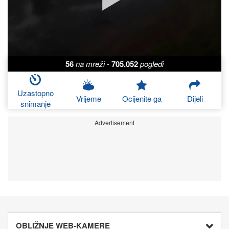
56
na mreži
-
705.052
pogledi
Uzastopno
Vrijeme
Ocijenite ga
Dijeli
snimanje
Advertisement
OBLIŽNJE WEB-KAMERE