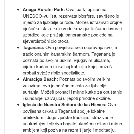
Anaga Ruralni Park:
Ovaj park, upisan na
UNESCO-vu listu rezervata biosfere, savršeno je
mjesto za ljubitelje prirode. Možeš istraživati brojne
pješačke staze koje vode kroz guste šume lovora i
uzbrdice koje pružaju panoramske poglede na
sjeveroistočni dio otoka.
Taganana:
Ova povijesna sela očaravaju svojim
tradicionalnim kanarskim šarmom. Taganana je
poznata po svojim uskim, vijugavim ulicama,
bijelim kućama i lokalnoj kuhinji u kojoj možeš
probati svježe riblje specijalitete.
Almaciga Beach:
Poznata po svojim velikim
valovima, ovo je odlično mjesto za ljubitelje
surfanja. Možeš pronaći i mirne kutke za opuštanje
i sunčanje, uživajući u ljepoti prirodne okoline.
Iglesia de Nuestra Señora de las Nieves:
Ova
povijesna crkva u Taganani spoj je lokalne
arhitekture i duge vjerske tradicije. Istraživanje
unutrašnjosti otkriva bogato ukrašene oltare i mirno
ambijent koji poziva na razmišljanje i meditaciju.