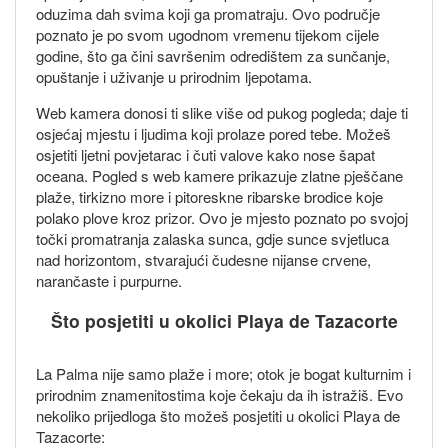
oduzima dah svima koji ga promatraju. Ovo područje
poznato je po svom ugodnom vremenu tijekom cijele
godine, što ga čini savršenim odredištem za sunčanje,
opuštanje i uživanje u prirodnim ljepotama.
Web kamera donosi ti slike više od pukog pogleda; daje ti
osjećaj mjestu i ljudima koji prolaze pored tebe. Možeš
osjetiti ljetni povjetarac i čuti valove kako nose šapat
oceana. Pogled s web kamere prikazuje zlatne pješčane
plaže, tirkizno more i pitoreskne ribarske brodice koje
polako plove kroz prizor. Ovo je mjesto poznato po svojoj
točki promatranja zalaska sunca, gdje sunce svjetluca
nad horizontom, stvarajući čudesne nijanse crvene,
narančaste i purpurne.
Što posjetiti u okolici Playa de Tazacorte
La Palma nije samo plaže i more; otok je bogat kulturnim i
prirodnim znamenitostima koje čekaju da ih istražiš. Evo
nekoliko prijedloga što možeš posjetiti u okolici Playa de
Tazacorte: