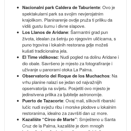
Nacionalni park Caldera de Taburiente
: Ovo je
spektakularni park sa svojim nevjerojatnim
krajolikom. Planinarenje ovdje pruža ti priliku da
vidiš gustu šumu i divne slapove.
Los Llanos de Aridane
: Šarmantni grad pun
života, idealan za šetnju po njegovim uličicama, s
puno trgovina i lokalnih restorana gdje možeš
kušati tradicionalna jela.
El Time vidikovac
: Nudi pogled na dolinu Aridane i
dio obale. Savršeno je mjesto za fotografiranje i
uživanje u panorami otoka La Palma.
Observatorio del Roque de los Muchachos
: Na
vrhu planine nalazi se jedan od najvažnijih
opservatorija na svijetu. Posjetiti ovo mjesto je
jedinstvena prilika za ljubitelje astronomije.
Puerto de Tazacorte
: Ovaj mali, slikoviti ribarski
lučic nudi svježu ribu i morske plodove u lokalnim
restoranima, idealno za završiti dan uz more.
Kazalište “Circo de Marte”
: Smješteno u Santa
Cruz de la Palma, kazalište je dom mnogih