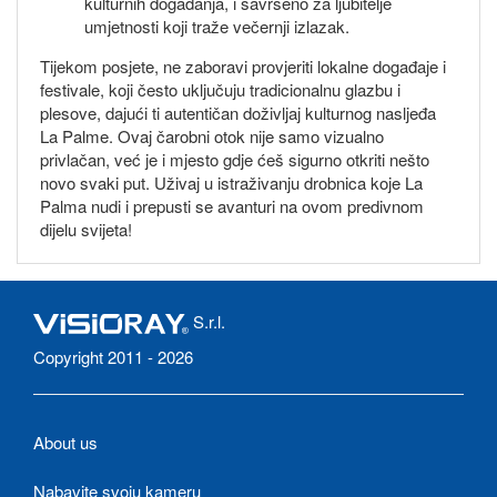
kulturnih događanja, i savršeno za ljubitelje
umjetnosti koji traže večernji izlazak.
Tijekom posjete, ne zaboravi provjeriti lokalne događaje i
festivale, koji često uključuju tradicionalnu glazbu i
plesove, dajući ti autentičan doživljaj kulturnog nasljeđa
La Palme. Ovaj čarobni otok nije samo vizualno
privlačan, već je i mjesto gdje ćeš sigurno otkriti nešto
novo svaki put. Uživaj u istraživanju drobnica koje La
Palma nudi i prepusti se avanturi na ovom predivnom
dijelu svijeta!
S.r.l.
Copyright 2011 - 2026
About us
Nabavite svoju kameru