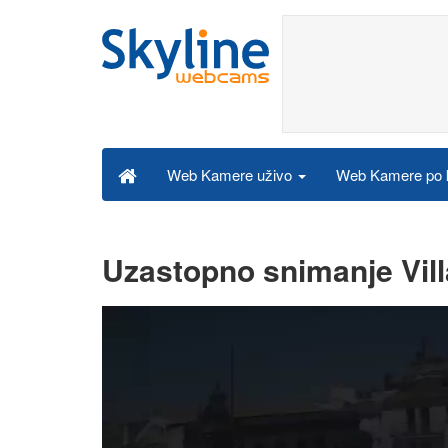
Web Kamere po k
Web Kamere uživo
Uzastopno snimanje Vill