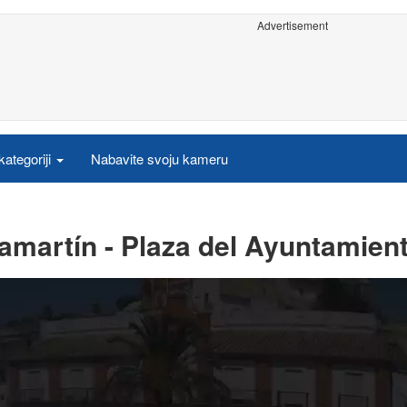
Advertisement
ategoriji
Nabavite svoju kameru
amartín - Plaza del Ayuntamien