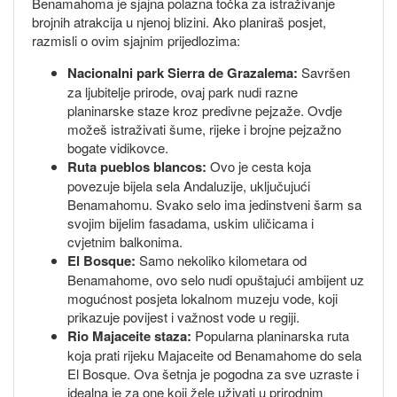
Benamahoma je sjajna polazna točka za istraživanje
brojnih atrakcija u njenoj blizini. Ako planiraš posjet,
razmisli o ovim sjajnim prijedlozima:
Nacionalni park Sierra de Grazalema:
Savršen
za ljubitelje prirode, ovaj park nudi razne
planinarske staze kroz predivne pejzaže. Ovdje
možeš istraživati šume, rijeke i brojne pejzažno
bogate vidikovce.
Ruta pueblos blancos:
Ovo je cesta koja
povezuje bijela sela Andaluzije, uključujući
Benamahomu. Svako selo ima jedinstveni šarm sa
svojim bijelim fasadama, uskim uličicama i
cvjetnim balkonima.
El Bosque:
Samo nekoliko kilometara od
Benamahome, ovo selo nudi opuštajući ambijent uz
mogućnost posjeta lokalnom muzeju vode, koji
prikazuje povijest i važnost vode u regiji.
Rio Majaceite staza:
Popularna planinarska ruta
koja prati rijeku Majaceite od Benamahome do sela
El Bosque. Ova šetnja je pogodna za sve uzraste i
idealna je za one koji žele uživati u prirodnim