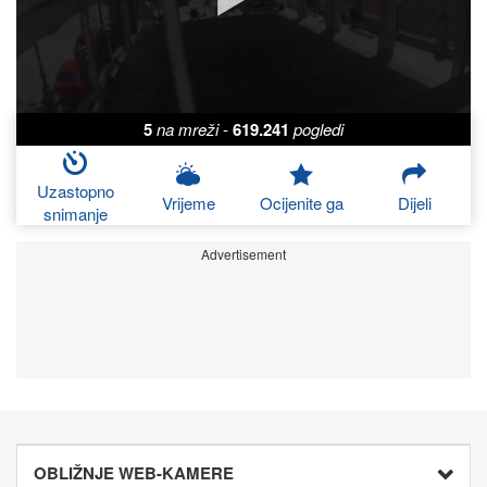
5
na mreži
-
619.241
pogledi
Uzastopno
Vrijeme
Ocijenite ga
Dijeli
snimanje
Advertisement
OBLIŽNJE WEB-KAMERE