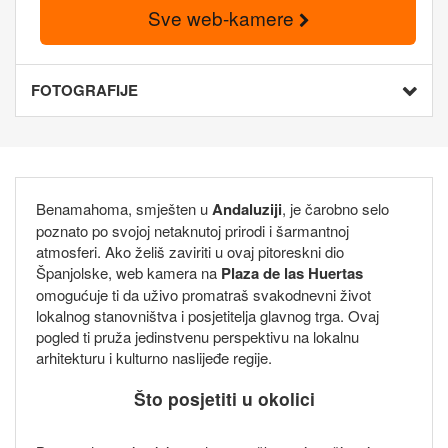
Sve web-kamere
FOTOGRAFIJE
Benamahoma, smješten u
Andaluziji
, je čarobno selo
poznato po svojoj netaknutoj prirodi i šarmantnoj
atmosferi. Ako želiš zaviriti u ovaj pitoreskni dio
Španjolske, web kamera na
Plaza de las Huertas
omogućuje ti da uživo promatraš svakodnevni život
lokalnog stanovništva i posjetitelja glavnog trga. Ovaj
pogled ti pruža jedinstvenu perspektivu na lokalnu
arhitekturu i kulturno naslijeđe regije.
Što posjetiti u okolici