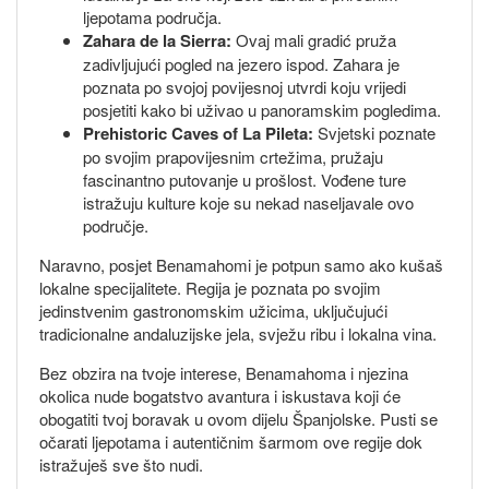
ljepotama područja.
Zahara de la Sierra:
Ovaj mali gradić pruža
zadivljujući pogled na jezero ispod. Zahara je
poznata po svojoj povijesnoj utvrdi koju vrijedi
posjetiti kako bi uživao u panoramskim pogledima.
Prehistoric Caves of La Pileta:
Svjetski poznate
po svojim prapovijesnim crtežima, pružaju
fascinantno putovanje u prošlost. Vođene ture
istražuju kulture koje su nekad naseljavale ovo
područje.
Naravno, posjet Benamahomi je potpun samo ako kušaš
lokalne specijalitete. Regija je poznata po svojim
jedinstvenim gastronomskim užicima, uključujući
tradicionalne andaluzijske jela, svježu ribu i lokalna vina.
Bez obzira na tvoje interese, Benamahoma i njezina
okolica nude bogatstvo avantura i iskustava koji će
obogatiti tvoj boravak u ovom dijelu Španjolske. Pusti se
očarati ljepotama i autentičnim šarmom ove regije dok
istražuješ sve što nudi.