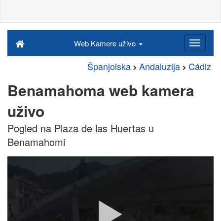
Web Kamere uživo
Španjolska
Andaluzija
Cádiz
Benamahoma web kamera
uživo
Pogled na Plaza de las Huertas u
Benamahomi