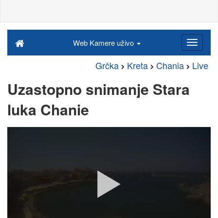
Web Kamere uživo
Grčka
Kreta
Chania
Live
Uzastopno snimanje Stara
luka Chanie