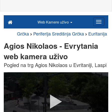
Web Kamere uživo
Grčka
Periferija Središnja Grčka
Euritanija
Agios Nikolaos - Evrytania
web kamera uživo
Pogled na trg Agios Nikolaos u Evritaniji, Laspi