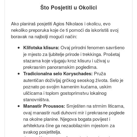
Što Posjetiti u Okolici
Ako planiraš posjetiti Agios Nikolaos i okolicu, evo
nekoliko preporuka koje će ti pomoći da iskoristiš svoj
boravak na najbolji mogući način:
Klifotska klisura:
Ovaj prirodni fenomen savršeno
je mjesto za ljubitelje prirode i trekkinga. Prošetaj
stazama koje vijugaju kroz klisuru i uživaj u
prekrasnim panoramskim pogledima.
Tradicionalna selo Koryschades:
Pruža
autentičan doživljaj grčkog seoskog života. Selo je
poznato po svojim kamenim kućama, uskim
uličicama i toplom gostoprimstvu lokalnog
stanovništva.
Manastir Proussos:
Smješten na strmim liticama,
ovaj manastir nudi duhovni mir i prekrasne poglede
na okolne planine. Njegova bogata povijest i
arhitektura čine ga nezaobilaznim mjestom za
svakog posjetitelja.