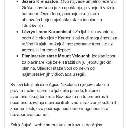
Jezero Kremaston:
Ovo najveće umjetno jezero u
Grčkoj savršeno je za opuštanje, plivanje ili vožnju
čamcem. Osim toga, područje oko jezera
obuhvaća brojne pješačke staze idealne za
istraživanje.
Lávrys limne Karpenisioti:
Za ljubitelje avanture,
područje oko rijeke Karpenisioti nudi mogućnosti za
rafting i kajak, pružajući nezaboravne trenutke uz
adrenalin i prirodne ljepote.
Planinarske staze Mount Velouchi:
Idealan izbor
za planinare koji žele istražiti divlju ljepotu grčkih
planina. Sljedeći staze vodi do nekih od
najimpresivnijih vidikovaca u regiji.
Svi ovi lokaliteti čine Agios Nikolaos i njegovu okolicu
pravim malim rajem za ljubitelje prirode, kulture i
avanturističkog turizma. Bez obzira na to preferiraš li
opušteno uživanje u prirodi ili aktivno istraživanje kulturnih
znamenitosti, ovo područje nudi obilje mogućnosti za
nezaboravan odmor.
Zaključujući, web kamera koja prikazuje trg Agios