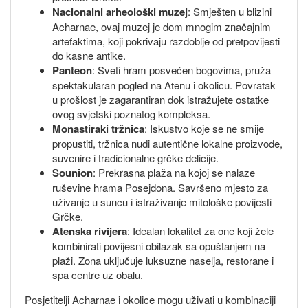
Nacionalni arheološki muzej
: Smješten u blizini
Acharnae, ovaj muzej je dom mnogim značajnim
artefaktima, koji pokrivaju razdoblje od pretpovijesti
do kasne antike.
Panteon
: Sveti hram posvećen bogovima, pruža
spektakularan pogled na Atenu i okolicu. Povratak
u prošlost je zagarantiran dok istražujete ostatke
ovog svjetski poznatog kompleksa.
Monastiraki tržnica
: Iskustvo koje se ne smije
propustiti, tržnica nudi autentične lokalne proizvode,
suvenire i tradicionalne grčke delicije.
Sounion
: Prekrasna plaža na kojoj se nalaze
ruševine hrama Posejdona. Savršeno mjesto za
uživanje u suncu i istraživanje mitološke povijesti
Grčke.
Atenska rivijera
: Idealan lokalitet za one koji žele
kombinirati povijesni obilazak sa opuštanjem na
plaži. Zona uključuje luksuzne naselja, restorane i
spa centre uz obalu.
Posjetitelji Acharnae i okolice mogu uživati u kombinaciji