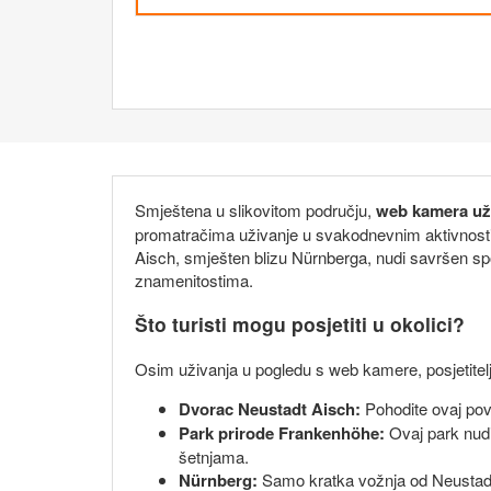
Smještena u slikovitom području,
web kamera uži
promatračima uživanje u svakodnevnim aktivnostima
Aisch, smješten blizu Nürnberga, nudi savršen spoj
znamenitostima.
Što turisti mogu posjetiti u okolici?
Osim uživanja u pogledu s web kamere, posjetitelji 
Dvorac Neustadt Aisch:
Pohodite ovaj povi
Park prirode Frankenhöhe:
Ovaj park nudi 
šetnjama.
Nürnberg:
Samo kratka vožnja od Neustadt