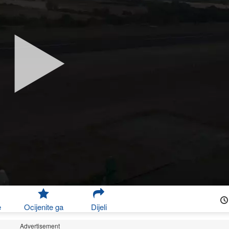
e
Ocijenite ga
Dijeli
Advertisement