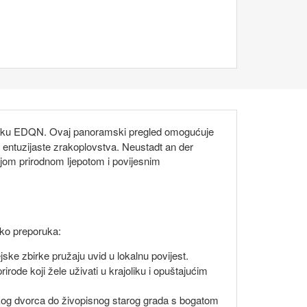
 luku EDQN. Ovaj panoramski pregled omogućuje
u entuzijaste zrakoplovstva. Neustadt an der
vojom prirodnom ljepotom i povijesnim
liko preporuka:
jske zbirke pružaju uvid u lokalnu povijest.
irode koji žele uživati u krajoliku i opuštajućim
kog dvorca do živopisnog starog grada s bogatom