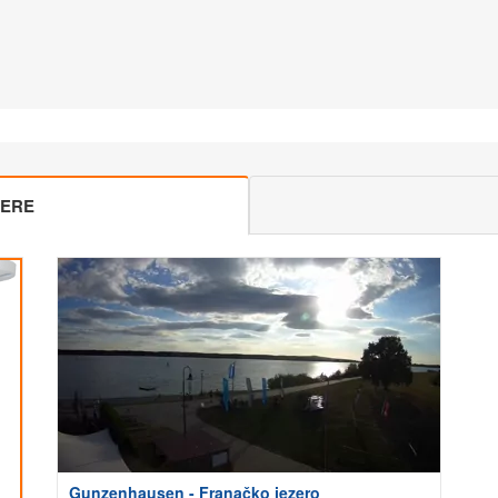
MERE
Gunzenhausen - Franačko jezero