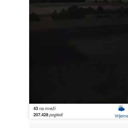
43
na mreži
207.428
pogledi
Vrijem