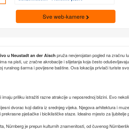
Sve web-kamere
vo u Neustadt an der Aisch
pruža nevjerojatan pogled na zračnu
 na pisti, uz zračne akrobacije i slijetanja koja često oduševljavaj
 ruralnog šarma i povijesne baštine. Ova lokacija privlači turiste s
imaju priliku istražiti razne atrakcije u neposrednoj blizini. Evo neko
jesni dvorac koji datira iz srednjeg vijeka. Njegova arhitektura i muze
prekrasne pješačke i biciklističke staze. Idealno mjesto za ljubitelje pr
a, Nürnberg je prepun kulturnih znamenitosti, od čuvenog Nürnberš