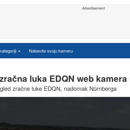
Advertisement
ategoriji
Nabavite svoju kameru
- zračna luka EDQN web kamera 
azgled zračne luke EDQN, nadomak Nürnberga