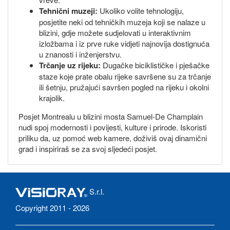
Tehnični muzeji:
Ukoliko volite tehnologiju,
posjetite neki od tehničkih muzeja koji se nalaze u
blizini, gdje možete sudjelovati u interaktivnim
izložbama i iz prve ruke vidjeti najnovija dostignuća
u znanosti i inženjerstvu.
Trčanje uz rijeku:
Dugačke biciklističke i pješačke
staze koje prate obalu rijeke savršene su za trčanje
ili šetnju, pružajući savršen pogled na rijeku i okolni
krajolik.
Posjet Montrealu u blizini mosta Samuel-De Champlain
nudi spoj modernosti i povijesti, kulture i prirode. Iskoristi
priliku da, uz pomoć web kamere, doživiš ovaj dinamični
grad i inspiriraš se za svoj sljedeći posjet.
S.r.l.
Copyright 2011 - 2026