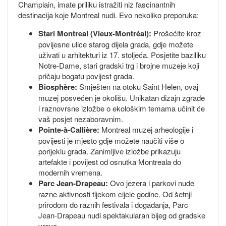
Champlain, imate priliku istražiti niz fascinantnih
destinacija koje Montreal nudi. Evo nekoliko preporuka:
Stari Montreal (Vieux-Montréal):
Prošećite kroz
povijesne ulice starog dijela grada, gdje možete
uživati u arhitekturi iz 17. stoljeća. Posjetite baziliku
Notre-Dame, stari gradski trg i brojne muzeje koji
pričaju bogatu povijest grada.
Biosphère:
Smješten na otoku Saint Helen, ovaj
muzej posvećen je okolišu. Unikatan dizajn zgrade
i raznovrsne izložbe o ekološkim temama učinit će
vaš posjet nezaboravnim.
Pointe-à-Callière:
Montreal muzej arheologije i
povijesti je mjesto gdje možete naučiti više o
porijeklu grada. Zanimljive izložbe prikazuju
artefakte i povijest od osnutka Montreala do
modernih vremena.
Parc Jean-Drapeau:
Ovo jezera i parkovi nude
razne aktivnosti tijekom cijele godine. Od šetnji
prirodom do raznih festivala i događanja, Parc
Jean-Drapeau nudi spektakularan bijeg od gradske
vreve.