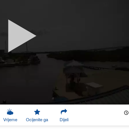
Vrijeme
Ocijenite ga
Dijeli