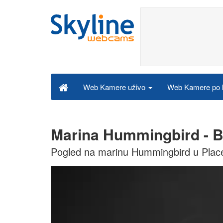
Web Kamere po k
Web Kamere uživo
Marina Hummingbird - B
Pogled na marinu Hummingbird u Placen