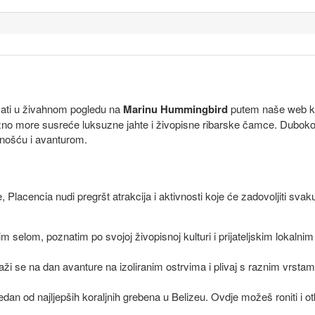
vati u živahnom pogledu na
Marinu Hummingbird
putem naše web ka
rkizno more susreće luksuzne jahte i živopisne ribarske čamce. Dubo
enošću i avanturom.
Placencia nudi pregršt atrakcija i aktivnosti koje će zadovoljiti svak
selom, poznatim po svojoj živopisnoj kulturi i prijateljskim lokalnim s
i se na dan avanture na izoliranim ostrvima i plivaj s raznim vrstam
dan od najljepših koraljnih grebena u Belizeu. Ovdje možeš roniti i ot