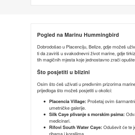
Pogled na Marinu Hummingbird
Dobrodošao u Placenciju, Belize, gdje možeš uži
ti da zaviriš u svakodnevni život marine, gdje ti
tih magičnih mjesta koje jednostavno zrači opušt
Što posjetiti u blizini
Osim što ćeš uživati u predivnim prizorima marine, 
prijedloga što možeš posjetiti u okolici:
Placencia Village:
Prošetaj ovim šarmantnim 
umetničke galerije.
Silk Caye plivanje s morskim psima:
Odvaž
medicinari.
Rifovi South Water Caye:
Oduševit će te je
ribama i koraljima.