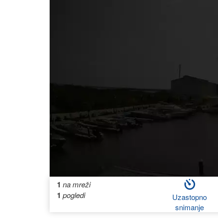
1
na mreži
1
pogledi
Uzastopno
snimanje