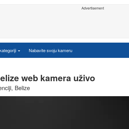
Advertisement
ategoriji
Nabavite svoju kameru
elize web kamera uživo
ciji, Belize