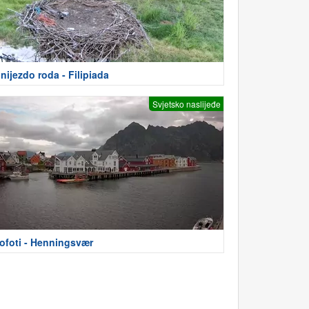
nijezdo roda - Filipiada
Svjetsko naslijeđe
ofoti - Henningsvær