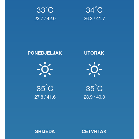
°
°
33
C
34
C
23.7
/
42.0
26.3
/
41.7
PONEDJELJAK
UTORAK
°
°
35
C
35
C
27.8
/
41.6
28.9
/
40.3
SRIJEDA
ČETVRTAK