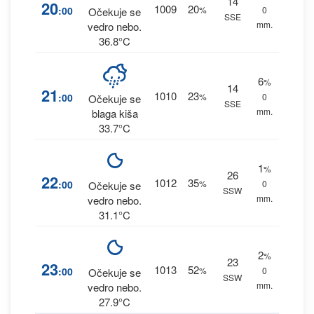
14
20
1009
20
:00
%
0
Očekuje se
SSE
mm.
vedro nebo.
36.8°C
6
%
14
21
1010
23
:00
%
0
Očekuje se
SSE
mm.
blaga kiša
33.7°C
1
%
26
22
1012
35
:00
%
0
Očekuje se
SSW
mm.
vedro nebo.
31.1°C
2
%
23
23
1013
52
:00
%
0
Očekuje se
SSW
mm.
vedro nebo.
27.9°C