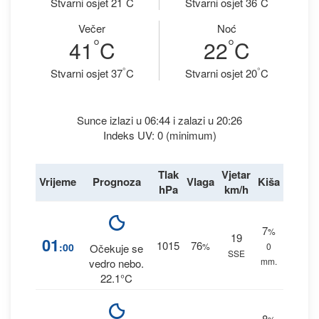
Stvarni osjet 21
C
Stvarni osjet 36
C
Večer
Noć
°
°
41
C
22
C
°
°
Stvarni osjet 37
C
Stvarni osjet 20
C
Sunce izlazi u 06:44 i zalazi u 20:26
Indeks UV: 0 (minimum)
Tlak
Vjetar
Vrijeme
Prognoza
Vlaga
Kiša
hPa
km/h
7
%
19
01
1015
76
:00
%
0
Očekuje se
SSE
mm.
vedro nebo.
22.1°C
8