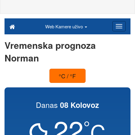
Web Kamere uživo
Vremenska prognoza
Norman
°C / °F
Danas
08 Kolovoz
22
°
C