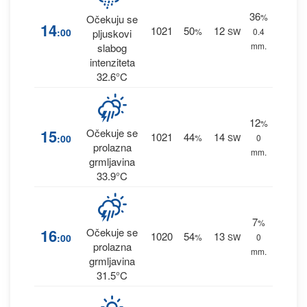
36
%
Očekuju se
14
1021
50
12
:00
%
SW
0.4
pljuskovi
mm.
slabog
intenziteta
32.6°C
12
%
15
Očekuje se
1021
44
14
:00
%
SW
0
prolazna
mm.
grmljavina
33.9°C
7
%
16
Očekuje se
1020
54
13
:00
%
SW
0
prolazna
mm.
grmljavina
31.5°C