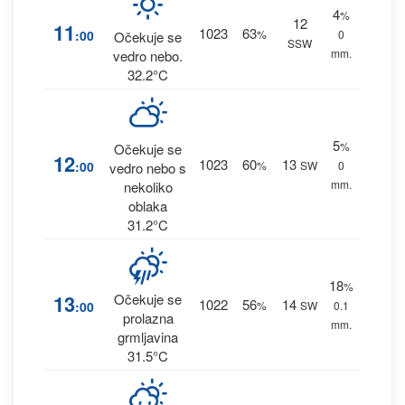
4
%
12
11
1023
63
:00
%
0
Očekuje se
SSW
mm.
vedro nebo.
32.2°C
5
%
Očekuje se
12
1023
60
13
:00
%
SW
0
vedro nebo s
mm.
nekoliko
oblaka
31.2°C
18
%
13
Očekuje se
1022
56
14
:00
%
SW
0.1
prolazna
mm.
grmljavina
31.5°C