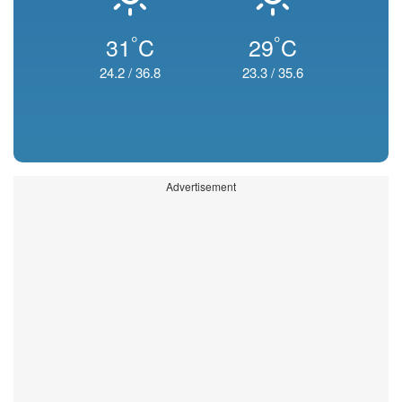
°
°
31
C
29
C
24.2
/
36.8
23.3
/
35.6
Advertisement