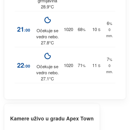
grmljavina
28.9°C
6
%
21
1020
68
10
:00
%
S
0
Očekuje se
mm.
vedro nebo.
27.8°C
7
%
22
1020
71
11
:00
%
S
0
Očekuje se
mm.
vedro nebo.
27.1°C
Kamere uživo u gradu Apex Town