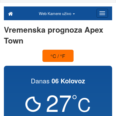
Web Kamere uživo
Vremenska prognoza Apex
Town
°C / °F
Danas
06 Kolovoz
27
°
C