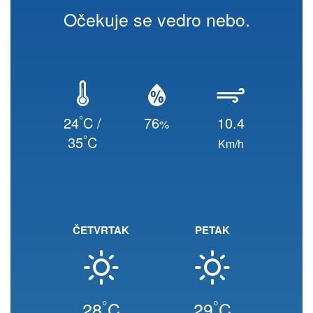
Očekuje se vedro nebo.
°
24
C /
76
10.4
%
°
35
C
Km/h
ČETVRTAK
PETAK
°
°
28
C
29
C