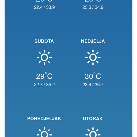
22.4
/
33.9
23.3
/
34.9
SUBOTA
NEDJELJA
°
°
29
C
30
C
22.7
/
35.2
23.4
/
36.7
PONEDJELJAK
UTORAK