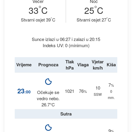
Večer
Noć
°
°
33
C
25
C
°
°
Stvarni osjet 39
C
Stvarni osjet 27
C
Sunce izlazi u 06:27 i zalazi u 20:15
Indeks UV: 0 (minimum)
Tlak
Vjetar
Vrijeme
Prognoza
Vlaga
Kiša
hPa
km/h
7
%
10
23
1021
76
:00
%
0
Očekuje se
SSW
mm.
vedro nebo.
26.7°C
Sutra
9
%