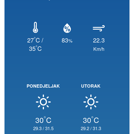
°
27
C /
83
22.3
%
°
35
C
Km/h
PONEDJELJAK
UTORAK
°
°
30
C
30
C
29.3
/
31.5
29.2
/
31.3