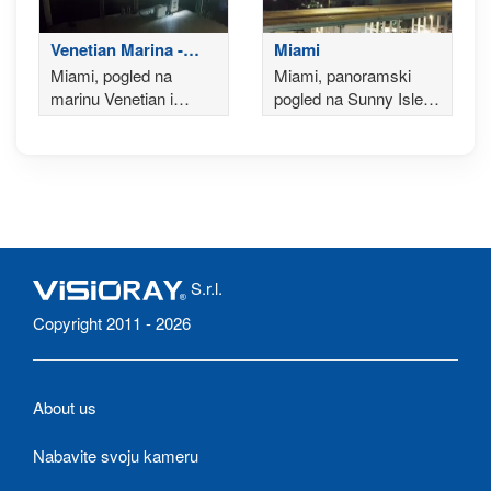
Venetian Marina -
Miami
Miami
Miami, pogled na
Miami, panoramski
marinu Venetian i
pogled na Sunny Isles i
zaljev Biscayne
Aventuru, Miami
Beach u pozadini
S.r.l.
Copyright 2011 - 2026
About us
Nabavite svoju kameru