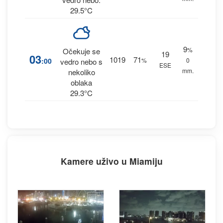
29.5°C
9
%
Očekuje se
19
03
1019
71
:00
%
0
vedro nebo s
ESE
mm.
nekoliko
oblaka
29.3°C
Kamere uživo u Miamiju