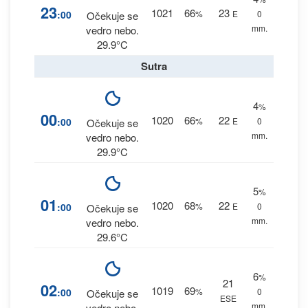
23
1021
66
23
:00
%
E
0
Očekuje se
mm.
vedro nebo.
29.9°C
Sutra
4
%
00
1020
66
22
:00
%
E
0
Očekuje se
mm.
vedro nebo.
29.9°C
5
%
01
1020
68
22
:00
%
E
0
Očekuje se
mm.
vedro nebo.
29.6°C
6
%
21
02
1019
69
:00
%
0
Očekuje se
ESE
mm.
vedro nebo.