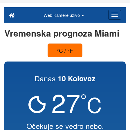
Web Kamere uživo
Vremenska prognoza Miami
°C / °F
Danas
10 Kolovoz
27
°
C
Očekuje se vedro nebo.