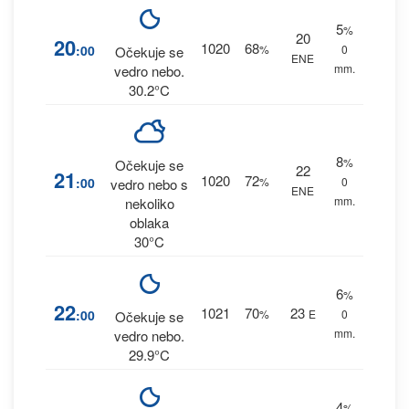
5
%
20
20
1020
68
:00
%
0
Očekuje se
ENE
mm.
vedro nebo.
30.2°C
8
%
Očekuje se
22
21
1020
72
:00
%
0
vedro nebo s
ENE
mm.
nekoliko
oblaka
30°C
6
%
22
1021
70
23
:00
%
E
0
Očekuje se
mm.
vedro nebo.
29.9°C
4
%