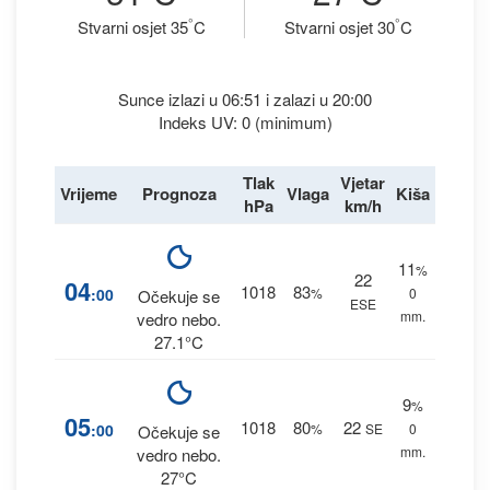
°
°
Stvarni osjet 35
C
Stvarni osjet 30
C
Sunce izlazi u 06:51 i zalazi u 20:00
Indeks UV: 0 (minimum)
Tlak
Vjetar
Vrijeme
Prognoza
Vlaga
Kiša
hPa
km/h
11
%
22
04
1018
83
:00
%
0
Očekuje se
ESE
mm.
vedro nebo.
27.1°C
9
%
05
1018
80
22
:00
%
SE
0
Očekuje se
mm.
vedro nebo.
27°C