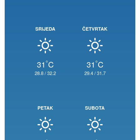
SRIJEDA
ČETVRTAK
°
°
31
C
31
C
28.8
/
32.2
29.4
/
31.7
PETAK
SUBOTA