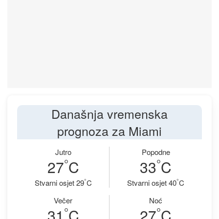
Današnja vremenska
prognoza za Miami
Jutro
Popodne
°
°
27
C
33
C
°
°
Stvarni osjet 29
C
Stvarni osjet 40
C
Večer
Noć
°
°
31
C
27
C