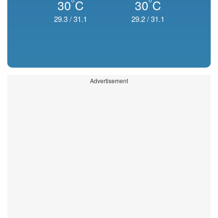
°
°
30
C
30
C
29.3
/
31.1
29.2
/
31.1
Advertisement