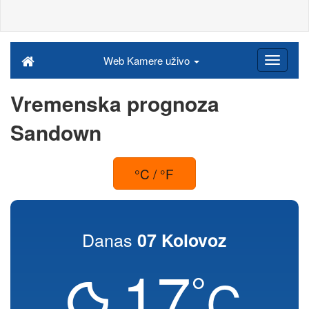
Web Kamere uživo
Vremenska prognoza
Sandown
°C / °F
Danas
07 Kolovoz
17
°
C