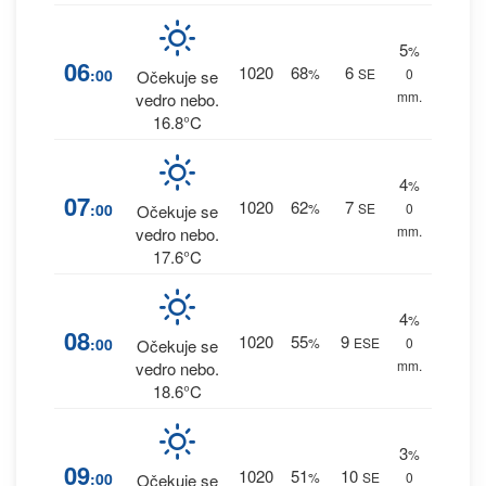
5
%
06
1020
68
6
:00
%
SE
0
Očekuje se
mm.
vedro nebo.
16.8°C
4
%
07
1020
62
7
:00
%
SE
0
Očekuje se
mm.
vedro nebo.
17.6°C
4
%
08
1020
55
9
:00
%
ESE
0
Očekuje se
mm.
vedro nebo.
18.6°C
3
%
09
1020
51
10
:00
%
SE
0
Očekuje se