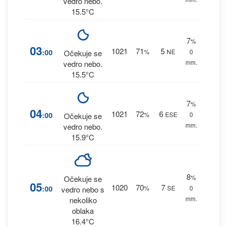
vedro nebo.
15.5°C
7
%
03
1021
71
5
:00
%
NE
0
Očekuje se
mm.
vedro nebo.
15.5°C
7
%
04
1021
72
6
:00
%
ESE
0
Očekuje se
mm.
vedro nebo.
15.9°C
8
%
Očekuje se
05
1020
70
7
:00
%
SE
0
vedro nebo s
mm.
nekoliko
oblaka
16.4°C