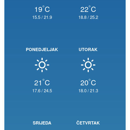
°
°
19
C
22
C
15.5
/
21.9
18.8
/
25.2
PONEDJELJAK
UTORAK
°
°
21
C
20
C
17.6
/
24.5
18.0
/
21.3
SRIJEDA
ČETVRTAK