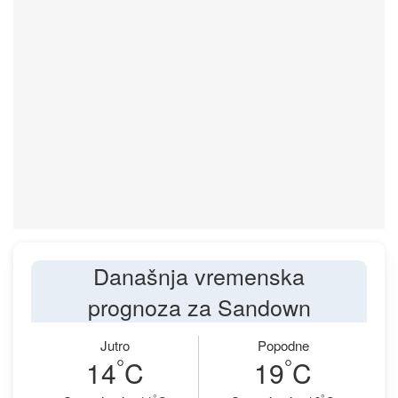
Današnja vremenska
prognoza za Sandown
Jutro
Popodne
°
°
14
C
19
C
°
°