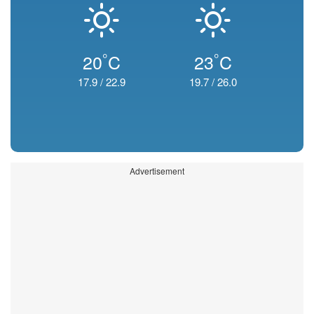
°
°
20
C
23
C
17.9
/
22.9
19.7
/
26.0
Advertisement