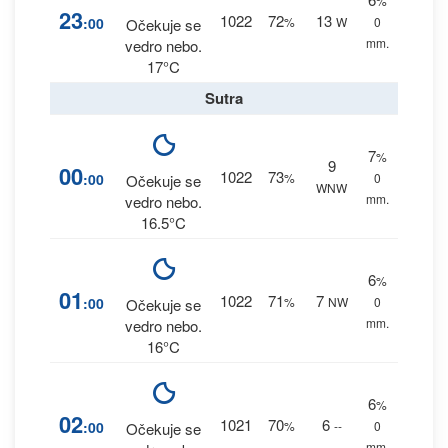
%
23
1022
72
13
:00
%
W
0
Očekuje se
mm.
vedro nebo.
17°C
Sutra
7
%
9
00
1022
73
:00
%
0
Očekuje se
WNW
mm.
vedro nebo.
16.5°C
6
%
01
1022
71
7
:00
%
NW
0
Očekuje se
mm.
vedro nebo.
16°C
6
%
02
1021
70
6
:00
%
--
0
Očekuje se
mm.