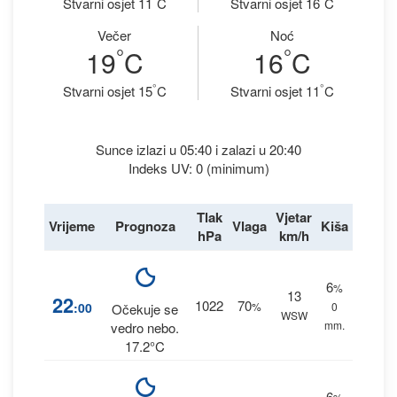
Stvarni osjet 11
C
Stvarni osjet 16
C
Večer
Noć
°
°
19
C
16
C
°
°
Stvarni osjet 15
C
Stvarni osjet 11
C
Sunce izlazi u 05:40 i zalazi u 20:40
Indeks UV: 0 (minimum)
Tlak
Vjetar
Vrijeme
Prognoza
Vlaga
Kiša
hPa
km/h
6
%
13
22
1022
70
:00
%
0
Očekuje se
WSW
mm.
vedro nebo.
17.2°C
6