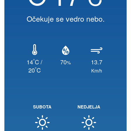
Očekuje se vedro nebo.
°
14
C /
70
13.7
%
°
20
C
Km/h
SUBOTA
NEDJELJA