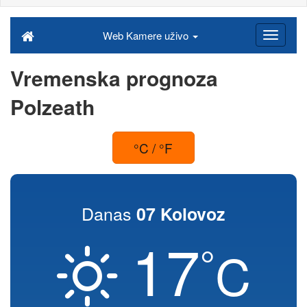
Web Kamere uživo
Vremenska prognoza
Polzeath
°C / °F
Danas
07 Kolovoz
17
°
C