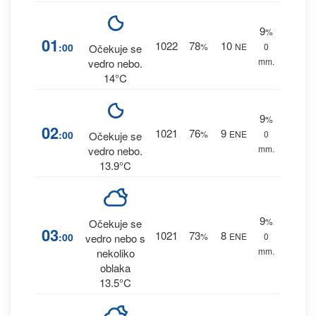
9
%
01
1022
78
10
:00
%
NE
0
Očekuje se
mm.
vedro nebo.
14°C
9
%
02
1021
76
9
:00
%
ENE
0
Očekuje se
mm.
vedro nebo.
13.9°C
9
%
Očekuje se
03
1021
73
8
:00
%
ENE
0
vedro nebo s
mm.
nekoliko
oblaka
13.5°C