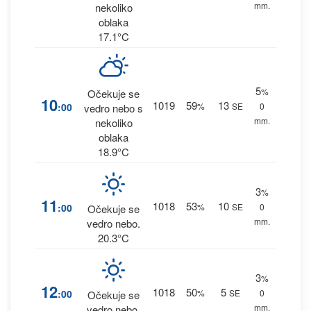
mm.
nekoliko
oblaka
17.1°C
5
%
Očekuje se
10
1019
59
13
:00
%
SE
0
vedro nebo s
mm.
nekoliko
oblaka
18.9°C
3
%
11
1018
53
10
:00
%
SE
0
Očekuje se
mm.
vedro nebo.
20.3°C
3
%
12
1018
50
5
:00
%
SE
0
Očekuje se
mm.
vedro nebo.