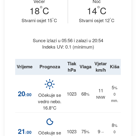
Večer
Noć
°
°
18
C
14
C
°
°
Stvarni osjet 15
C
Stvarni osjet 12
C
Sunce izlazi u 05:56 i zalazi u 20:54
Indeks UV: 0.1 (minimum)
Tlak
Vjetar
Vrijeme
Prognoza
Vlaga
Kiša
hPa
km/h
5
%
11
20
1023
68
:00
%
0
Očekuje se
NNW
mm.
vedro nebo.
16.8°C
8
%
21
1023
75
9
:00
%
--
0
Očekuje se