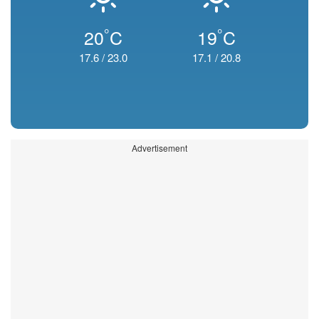
°
°
20
C
19
C
17.6
/
23.0
17.1
/
20.8
Advertisement