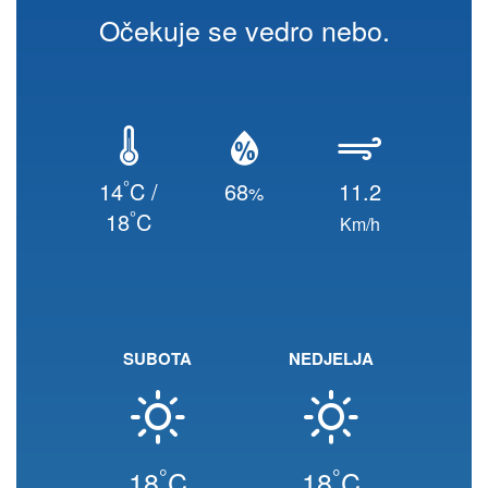
Očekuje se vedro nebo.
°
14
C /
68
11.2
%
°
18
C
Km/h
SUBOTA
NEDJELJA
°
°
18
C
18
C