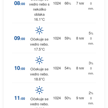
08
1024
66
7
:00
%
NW
0
vedro nebo s
mm.
nekoliko
oblaka
16.1°C
5
%
09
1024
59
8
:00
%
NW
0
Očekuje se
mm.
vedro nebo.
17.5°C
3
%
10
1024
54
8
:00
%
NW
0
Očekuje se
mm.
vedro nebo.
18.6°C
2
%
11
1024
50
9
:00
%
NW
0
Očekuje se
mm.
vedro nebo.