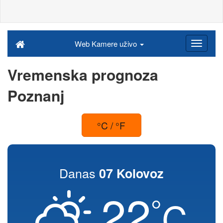
Web Kamere uživo
Vremenska prognoza
Poznanj
°C / °F
Danas
07 Kolovoz
22
°
C