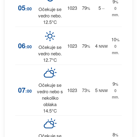
9
%
05
1023
79
5
:00
%
--
0
Očekuje se
mm.
vedro nebo.
12.5°C
10
%
06
1023
79
4
:00
%
NNW
0
Očekuje se
mm.
vedro nebo.
12.7°C
9
%
Očekuje se
07
1023
73
5
:00
%
NNW
0
vedro nebo s
mm.
nekoliko
oblaka
14.5°C
8
%
Očekuje se