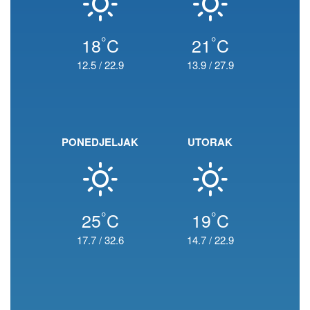
°
°
18
C
21
C
12.5
/
22.9
13.9
/
27.9
PONEDJELJAK
UTORAK
°
°
25
C
19
C
17.7
/
32.6
14.7
/
22.9