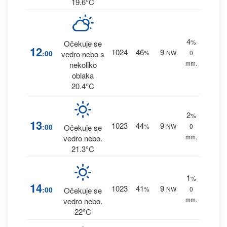
19.6°C
4
%
Očekuje se
12
1024
46
9
:00
%
NW
0
vedro nebo s
mm.
nekoliko
oblaka
20.4°C
2
%
13
1023
44
9
:00
%
NW
0
Očekuje se
mm.
vedro nebo.
21.3°C
1
%
14
1023
41
9
:00
%
NW
0
Očekuje se
mm.
vedro nebo.
22°C