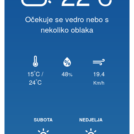
Očekuje se vedro nebo s
nekoliko oblaka
°
15
C /
48
19.4
%
°
24
C
Km/h
SUBOTA
NEDJELJA