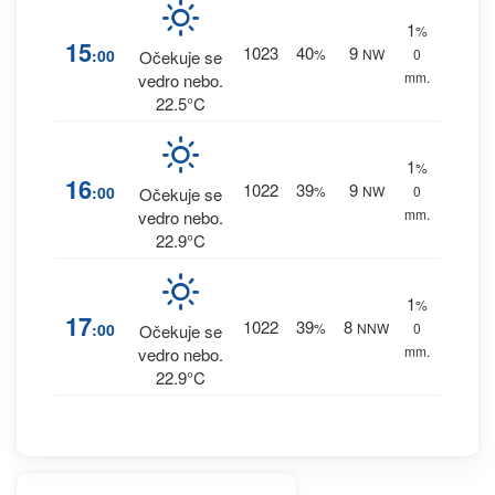
1
%
15
1023
40
9
:00
%
NW
0
Očekuje se
mm.
vedro nebo.
22.5°C
1
%
16
1022
39
9
:00
%
NW
0
Očekuje se
mm.
vedro nebo.
22.9°C
1
%
17
1022
39
8
:00
%
NNW
0
Očekuje se
mm.
vedro nebo.
22.9°C