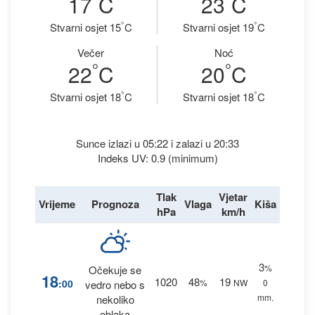
17
C
23
C
°
°
Stvarni osjet 15
C
Stvarni osjet 19
C
Večer
Noć
°
°
22
C
20
C
°
°
Stvarni osjet 18
C
Stvarni osjet 18
C
Sunce izlazi u 05:22 i zalazi u 20:33
Indeks UV: 0.9 (minimum)
Tlak
Vjetar
Vrijeme
Prognoza
Vlaga
Kiša
hPa
km/h
3
%
Očekuje se
18
1020
48
19
:00
%
NW
0
vedro nebo s
mm.
nekoliko
oblaka