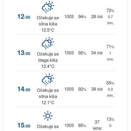
72
%
12
1003
94
28
:00
%
SW
0.7
Očekuje se
mm.
sitna kiša
12.5°C
71
%
13
1003
92
34
:00
%
SW
1
Očekuje se
mm.
blaga kiša
12.4°C
55
%
14
1003
92
39
:00
%
SW
0.3
Očekuje se
mm.
sitna kiša
12.1°C
13
%
37
15
1003
85
:00
%
0
Očekuje se
WSW