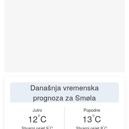
Današnja vremenska
prognoza za Smøla
Jutro
Popodne
°
°
12
C
13
C
°
°
Stvarni osjet 9
C
Stvarni osjet 8
C