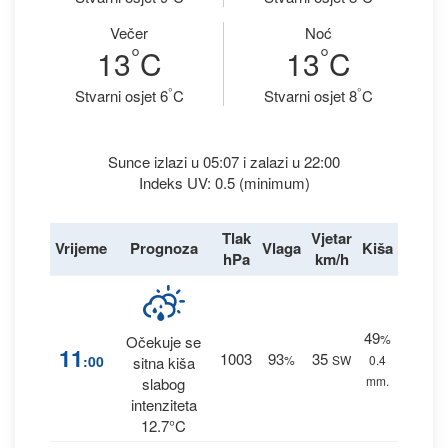
Večer
Noć
°
°
13
C
13
C
°
°
Stvarni osjet 6
C
Stvarni osjet 8
C
Sunce izlazi u 05:07 i zalazi u 22:00
Indeks UV: 0.5 (minimum)
Tlak
Vjetar
Vrijeme
Prognoza
Vlaga
Kiša
hPa
km/h
49
%
Očekuje se
11
1003
93
35
:00
%
SW
0.4
sitna kiša
mm.
slabog
intenziteta
12.7°C