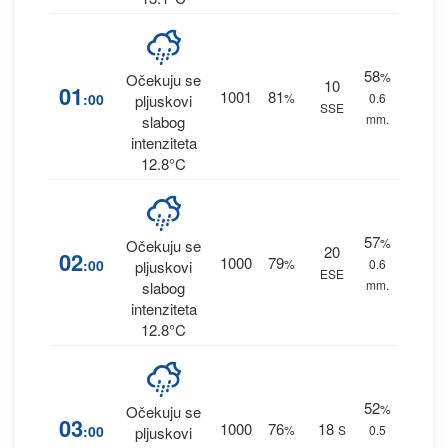
58
%
Očekuju se
10
01
1001
81
:00
%
0.6
pljuskovi
SSE
mm.
slabog
intenziteta
12.8°C
57
%
Očekuju se
20
02
1000
79
:00
%
0.6
pljuskovi
ESE
mm.
slabog
intenziteta
12.8°C
52
%
Očekuju se
03
1000
76
18
:00
%
S
0.5
pljuskovi