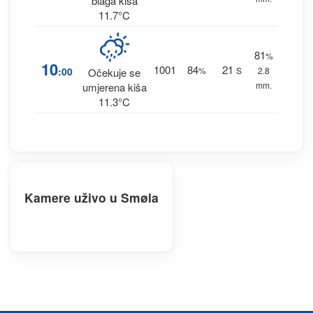
blaga kiša
11.7°C
81
%
10
1001
84
21
:00
%
S
2.8
Očekuje se
mm.
umjerena kiša
11.3°C
Kamere uživo u Smøla