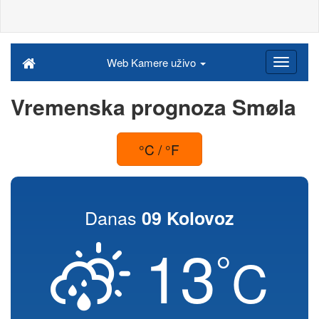
Web Kamere uživo
Vremenska prognoza Smøla
°C / °F
Danas
09 Kolovoz
13
°
C