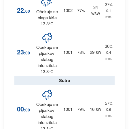
27
%
34
22
1002
77
:00
%
0.1
Očekuje se
WSW
mm.
blaga kiša
13.3°C
36
%
Očekuju se
23
1001
78
29
:00
%
SW
0.4
pljuskovi
mm.
slabog
intenziteta
13.3°C
Sutra
57
%
Očekuju se
00
1001
79
16
:00
%
SW
0.6
pljuskovi
mm.
slabog
intenziteta
13.1°C