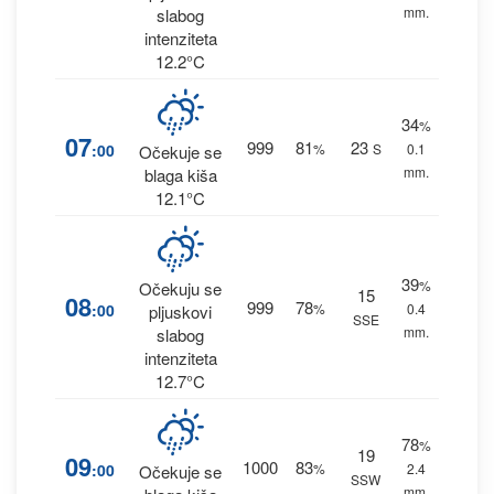
mm.
slabog
intenziteta
12.2°C
34
%
07
999
81
23
:00
%
S
0.1
Očekuje se
mm.
blaga kiša
12.1°C
39
%
Očekuju se
15
08
999
78
:00
%
0.4
pljuskovi
SSE
mm.
slabog
intenziteta
12.7°C
78
%
19
09
1000
83
:00
%
2.4
Očekuje se
SSW
mm.