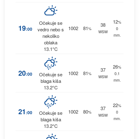
12
%
Očekuje se
38
19
1002
81
:00
%
0
vedro nebo s
WSW
mm.
nekoliko
oblaka
13.1°C
26
%
37
20
1002
81
:00
%
0.1
Očekuje se
WSW
mm.
blaga kiša
13.2°C
22
%
37
21
1002
80
:00
%
0
Očekuje se
WSW
mm.
blaga kiša
13.2°C