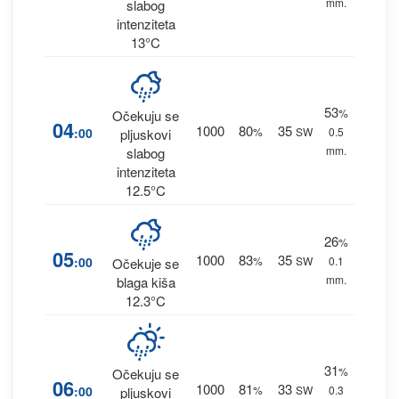
mm.
slabog
intenziteta
13°C
53
%
Očekuju se
04
1000
80
35
:00
%
SW
0.5
pljuskovi
mm.
slabog
intenziteta
12.5°C
26
%
05
1000
83
35
:00
%
SW
0.1
Očekuje se
mm.
blaga kiša
12.3°C
31
%
Očekuju se
06
1000
81
33
:00
%
SW
0.3
pljuskovi