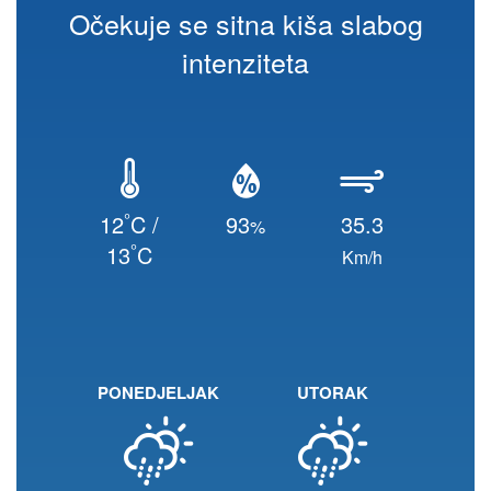
Očekuje se sitna kiša slabog
intenziteta
°
12
C /
93
35.3
%
°
13
C
Km/h
PONEDJELJAK
UTORAK