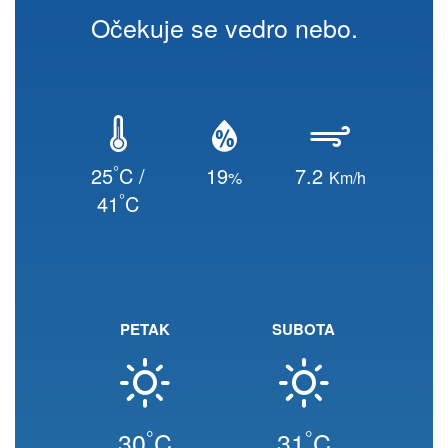
Očekuje se vedro nebo.
°
25
C /
19
7.2
%
Km/h
°
41
C
PETAK
SUBOTA
°
°
30
C
31
C