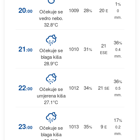
1
%
20
1009
28
20
:00
%
E
0
Očekuje se
mm.
vedro nebo.
32.8°C
36
%
21
21
1010
31
:00
%
0.4
Očekuje se
ESE
mm.
blaga kiša
28.9°C
36
%
22
1012
34
21
:00
%
SE
0.5
Očekuje se
mm.
umjerena kiša
27.1°C
17
%
23
1013
35
9
:00
%
E
0.2
Očekuje se
mm.
blaga kiša