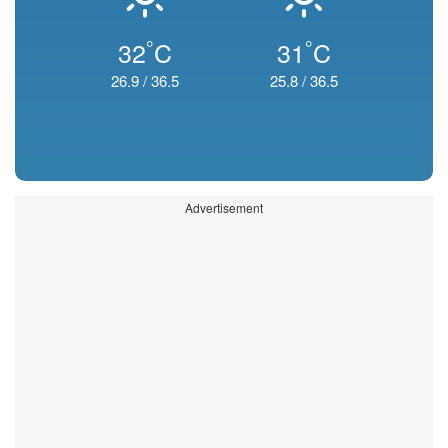
°
°
32
C
31
C
26.9
/
36.5
25.8
/
36.5
Advertisement