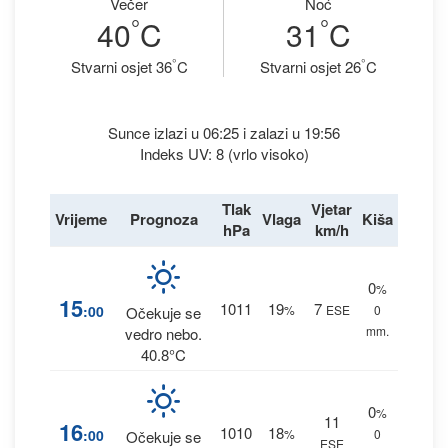
Večer
Noć
°
°
40
C
31
C
°
°
Stvarni osjet 36
C
Stvarni osjet 26
C
Sunce izlazi u 06:25 i zalazi u 19:56
Indeks UV: 8 (vrlo visoko)
Tlak
Vjetar
Vrijeme
Prognoza
Vlaga
Kiša
hPa
km/h
0
%
15
1011
19
7
:00
%
ESE
0
Očekuje se
mm.
vedro nebo.
40.8°C
0
%
11
16
1010
18
:00
%
0
Očekuje se
ESE