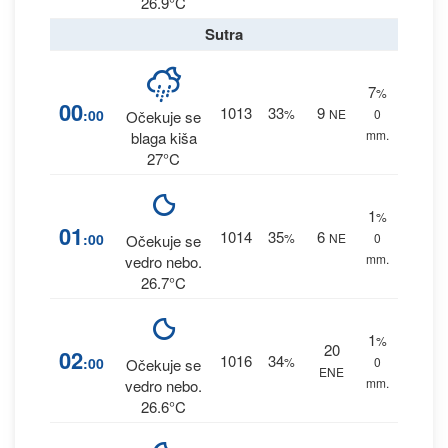
26.9°C
Sutra
7
%
00
1013
33
9
:00
%
NE
0
Očekuje se
mm.
blaga kiša
27°C
1
%
01
1014
35
6
:00
%
NE
0
Očekuje se
mm.
vedro nebo.
26.7°C
1
%
20
02
1016
34
:00
%
0
Očekuje se
ENE
mm.
vedro nebo.
26.6°C