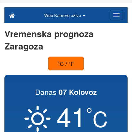
Web Kamere uživo
Vremenska prognoza
Zaragoza
°C / °F
Danas
07 Kolovoz
41
°
C