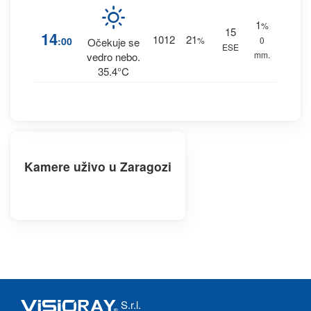
1
%
15
14
1012
21
:00
%
0
Očekuje se
ESE
mm.
vedro nebo.
35.4°C
Kamere uživo u Zaragozi
S.r.l.