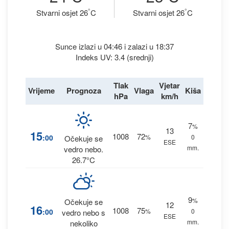
°
°
Stvarni osjet 26
C
Stvarni osjet 26
C
Sunce izlazi u 04:46 i zalazi u 18:37
Indeks UV: 3.4 (srednji)
Tlak
Vjetar
Vrijeme
Prognoza
Vlaga
Kiša
hPa
km/h
7
%
13
15
1008
72
:00
%
0
Očekuje se
ESE
mm.
vedro nebo.
26.7°C
9
%
Očekuje se
12
16
1008
75
:00
%
0
vedro nebo s
ESE
mm.
nekoliko