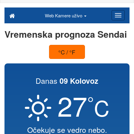
Web Kamere uživo
Vremenska prognoza Sendai
°C / °F
Danas
09 Kolovoz
27
°
C
Očekuje se vedro nebo.