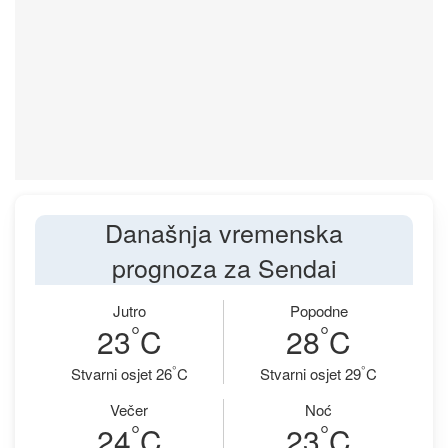
Današnja vremenska
prognoza za Sendai
Jutro
Popodne
°
°
23
C
28
C
°
°
Stvarni osjet 26
C
Stvarni osjet 29
C
Večer
Noć
°
°
24
C
23
C