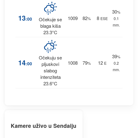
30
%
13
1009
82
8
:00
%
ESE
0.1
Očekuje se
mm.
blaga kiša
23.3°C
39
%
Očekuju se
14
1008
79
12
:00
%
E
0.2
pljuskovi
mm.
slabog
intenziteta
23.6°C
Kamere uživo u Sendaiju