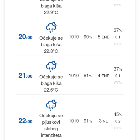
mm.
blaga kiša
22.9°C
37
%
20
1010
90
5
:00
%
ENE
0.1
Očekuje se
mm.
blaga kiša
22.8°C
37
%
21
1010
91
4
:00
%
ENE
0.1
Očekuje se
mm.
blaga kiša
22.6°C
45
%
Očekuju se
22
1010
91
3
:00
%
NE
0.2
pljuskovi
mm.
slabog
intenziteta