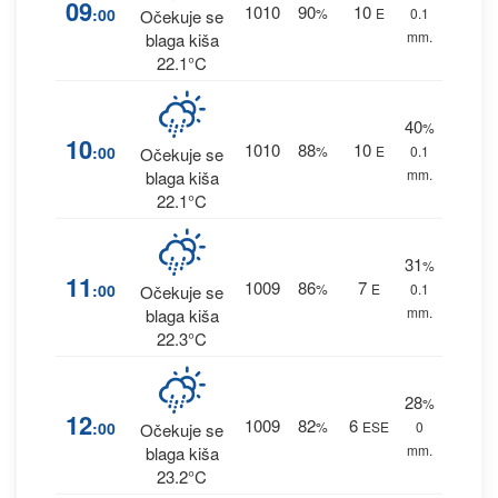
09
1010
90
10
:00
%
E
0.1
Očekuje se
mm.
blaga kiša
22.1°C
40
%
10
1010
88
10
:00
%
E
0.1
Očekuje se
mm.
blaga kiša
22.1°C
31
%
11
1009
86
7
:00
%
E
0.1
Očekuje se
mm.
blaga kiša
22.3°C
28
%
12
1009
82
6
:00
%
ESE
0
Očekuje se
mm.
blaga kiša
23.2°C