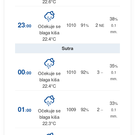
22.6°C
38
%
23
1010
91
2
:00
%
NE
0.1
Očekuje se
mm.
blaga kiša
22.4°C
Sutra
35
%
00
1010
92
3
:00
%
--
0.1
Očekuje se
mm.
blaga kiša
22.4°C
33
%
01
1009
92
2
:00
%
--
0.1
Očekuje se
mm.
blaga kiša
22.3°C