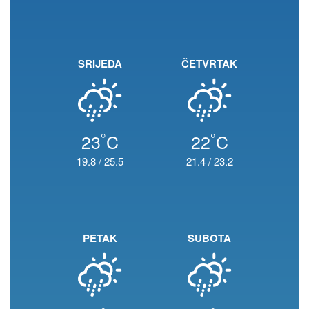
SRIJEDA
ČETVRTAK
°
°
23
C
22
C
19.8
/
25.5
21.4
/
23.2
PETAK
SUBOTA