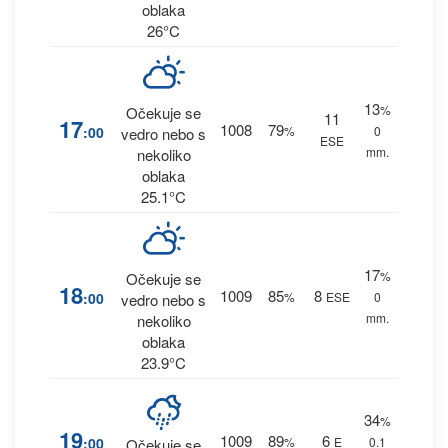
oblaka
26°C
13
%
Očekuje se
11
17
1008
79
:00
%
0
vedro nebo s
ESE
mm.
nekoliko
oblaka
25.1°C
17
%
Očekuje se
18
1009
85
8
:00
%
ESE
0
vedro nebo s
mm.
nekoliko
oblaka
23.9°C
34
%
19
1009
89
6
:00
%
E
0.1
Očekuje se