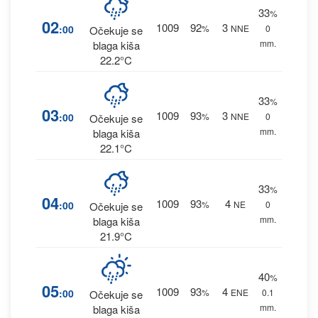
33
%
02
1009
92
3
:00
%
NNE
0
Očekuje se
mm.
blaga kiša
22.2°C
33
%
03
1009
93
3
:00
%
NNE
0
Očekuje se
mm.
blaga kiša
22.1°C
33
%
04
1009
93
4
:00
%
NE
0
Očekuje se
mm.
blaga kiša
21.9°C
40
%
05
1009
93
4
:00
%
ENE
0.1
Očekuje se
mm.
blaga kiša