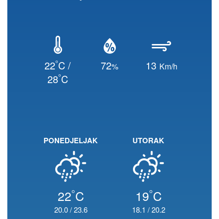
°
22
C /
72
13
%
Km/h
°
28
C
PONEDJELJAK
UTORAK
°
°
22
C
19
C
20.0
/
23.6
18.1
/
20.2