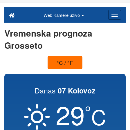
Web Kamere uživo
Vremenska prognoza
Grosseto
°C / °F
Danas
07 Kolovoz
29
°
C