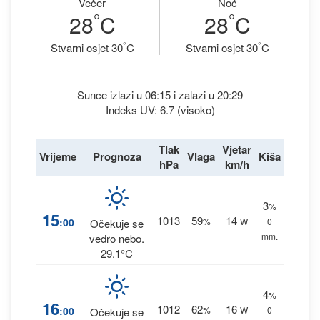
Večer
Noć
°
°
28
C
28
C
°
°
Stvarni osjet 30
C
Stvarni osjet 30
C
Sunce izlazi u 06:15 i zalazi u 20:29
Indeks UV: 6.7 (visoko)
Tlak
Vjetar
Vrijeme
Prognoza
Vlaga
Kiša
hPa
km/h
3
%
15
1013
59
14
:00
%
W
0
Očekuje se
mm.
vedro nebo.
29.1°C
4
%
16
1012
62
16
:00
%
W
0
Očekuje se