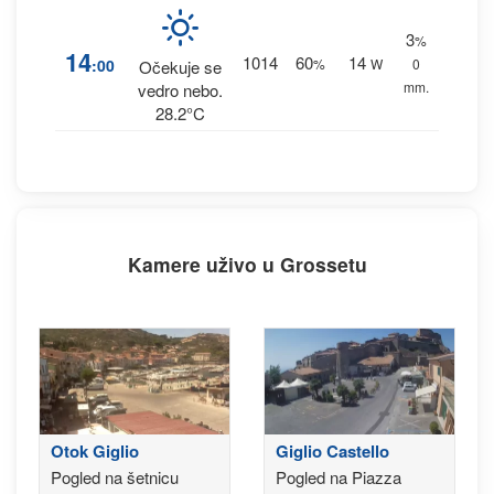
3
%
14
1014
60
14
:00
%
W
0
Očekuje se
mm.
vedro nebo.
28.2°C
Kamere uživo u Grossetu
Otok Giglio
Giglio Castello
Pogled na šetnicu
Pogled na Piazza