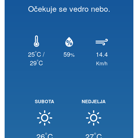
Očekuje se vedro nebo.
°
25
C /
59
14.4
%
°
29
C
Km/h
SUBOTA
NEDJELJA
°
°
26
C
27
C