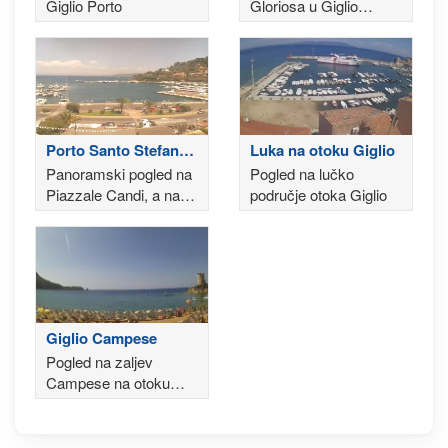
Giglio Porto
Gloriosa u Giglio
Castello
Porto Santo Stefano -
Luka na otoku Giglio
Monte Argentario
Panoramski pogled na
Pogled na lučko
Piazzale Candi, a na
područje otoka Giglio
trajektima
Giglio Campese
Pogled na zaljev
Campese na otoku
Giglio