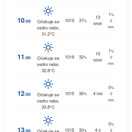
1
%
13
10
1015
37
:00
%
0
Očekuje se
NNW
mm.
vedro nebo.
31.2°C
1
%
10
11
1016
32
:00
%
0
Očekuje se
NNW
mm.
vedro nebo.
32.8°C
0
%
12
1015
30
4
:00
%
NW
0
Očekuje se
mm.
vedro nebo.
33.8°C
0
%
13
1015
30
4
:00
%
S
0
Očekuje se