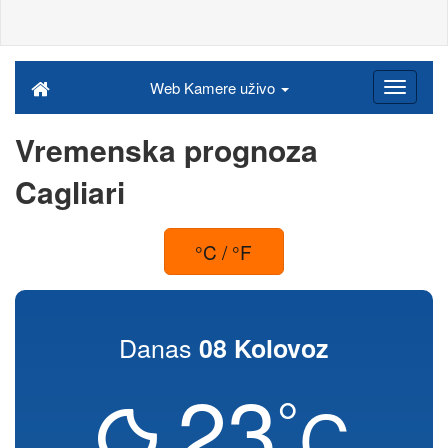
Web Kamere uživo
Vremenska prognoza
Cagliari
°C / °F
Danas
08 Kolovoz
23
°
C