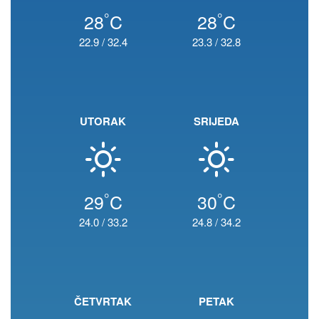
°
°
28
C
28
C
22.9
/
32.4
23.3
/
32.8
UTORAK
SRIJEDA
°
°
29
C
30
C
24.0
/
33.2
24.8
/
34.2
ČETVRTAK
PETAK