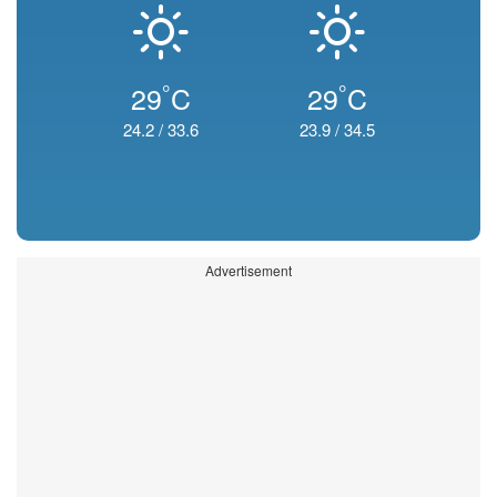
°
°
29
C
29
C
24.2
/
33.6
23.9
/
34.5
Advertisement