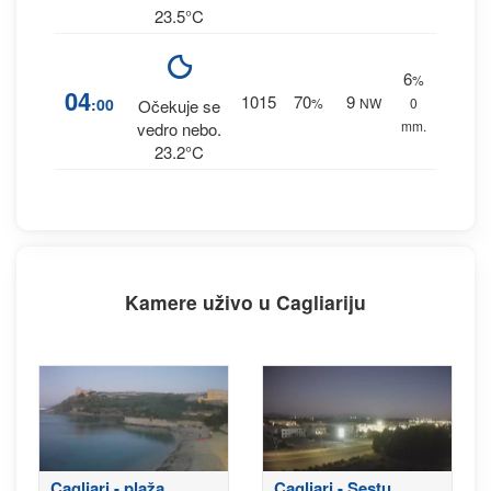
23.5°C
6
%
04
1015
70
9
:00
%
NW
0
Očekuje se
mm.
vedro nebo.
23.2°C
Kamere uživo u Cagliariju
Cagliari - plaža
Cagliari - Sestu