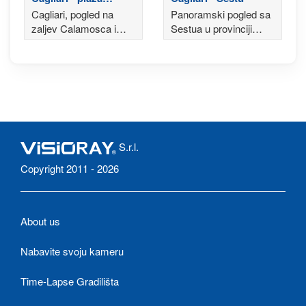
Calamosca
Cagliari, pogled na
Panoramski pogled sa
zaljev Calamosca i
Sestua u provinciji
svjetionik Capo
Cagliari
Sant'Elia
S.r.l.
Copyright 2011 - 2026
About us
Nabavite svoju kameru
Time-Lapse Gradilišta