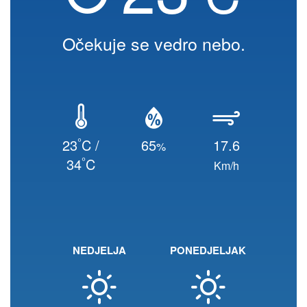
Očekuje se vedro nebo.
°
23
C /
65
17.6
%
°
34
C
Km/h
NEDJELJA
PONEDJELJAK