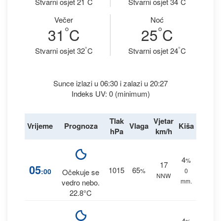
Stvarni osjet 21
C
Stvarni osjet 34
C
Večer
Noć
°
°
31
C
25
C
°
°
Stvarni osjet 32
C
Stvarni osjet 24
C
Sunce izlazi u 06:30 i zalazi u 20:27
Indeks UV: 0 (minimum)
Tlak
Vjetar
Vrijeme
Prognoza
Vlaga
Kiša
hPa
km/h
4
%
17
05
1015
65
:00
%
0
Očekuje se
NNW
mm.
vedro nebo.
22.8°C
4