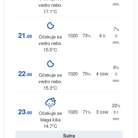
mm.
vedro nebo.
17.1°C
7
%
21
1020
73
4
:00
%
S
0
Očekuje se
mm.
vedro nebo.
15.5°C
6
%
22
1020
70
4
:00
%
SSW
0
Očekuje se
mm.
vedro nebo.
15.3°C
22
%
23
1020
71
3
:00
%
SSW
0.1
Očekuje se
mm.
blaga kiša
14.7°C
Sutra