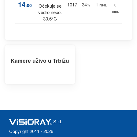
14
1017
34
1
:00
%
NNE
0
Očekuje se
mm.
vedro nebo.
30.6°C
Kamere uživo u Trbižu
S.r.l.
Copyright 2011 - 2026