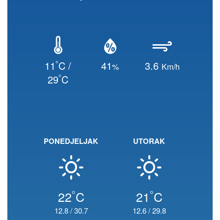
°
11
C /
41
3.6
%
Km/h
°
29
C
PONEDJELJAK
UTORAK
°
°
22
C
21
C
12.8
/
30.7
12.6
/
29.8