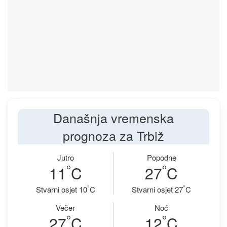
Današnja vremenska
prognoza za Trbiž
Jutro
Popodne
°
°
11
C
27
C
°
°
Stvarni osjet 10
C
Stvarni osjet 27
C
Večer
Noć
°
°
27
C
12
C