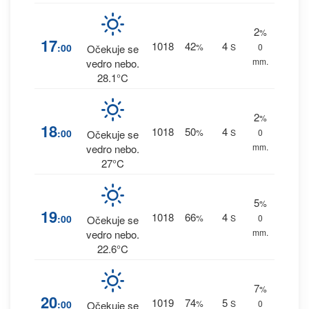
2
%
17
1018
42
4
:00
%
S
0
Očekuje se
mm.
vedro nebo.
28.1°C
2
%
18
1018
50
4
:00
%
S
0
Očekuje se
mm.
vedro nebo.
27°C
5
%
19
1018
66
4
:00
%
S
0
Očekuje se
mm.
vedro nebo.
22.6°C
7
%
20
1019
74
5
:00
%
S
0
Očekuje se