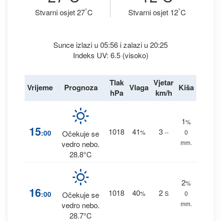
°
°
Stvarni osjet 27
C
Stvarni osjet 12
C
Sunce izlazi u 05:56 i zalazi u 20:25
Indeks UV: 6.5 (visoko)
Tlak
Vjetar
Vrijeme
Prognoza
Vlaga
Kiša
hPa
km/h
1
%
15
1018
41
3
:00
%
--
0
Očekuje se
mm.
vedro nebo.
28.8°C
2
%
16
1018
40
2
:00
%
S
0
Očekuje se
mm.
vedro nebo.
28.7°C