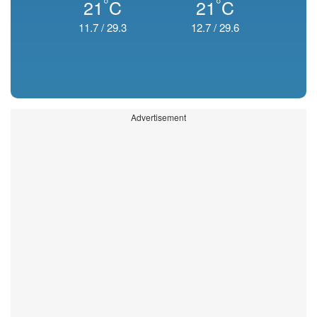
°
°
21
C
21
C
11.7
/
29.3
12.7
/
29.6
Advertisement