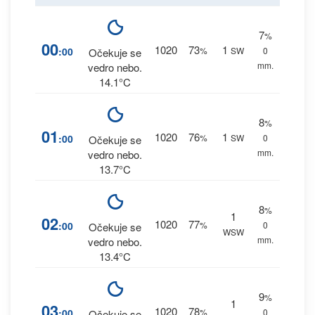
7
%
00
1020
73
1
:00
%
SW
0
Očekuje se
mm.
vedro nebo.
14.1°C
8
%
01
1020
76
1
:00
%
SW
0
Očekuje se
mm.
vedro nebo.
13.7°C
8
%
1
02
1020
77
:00
%
0
Očekuje se
WSW
mm.
vedro nebo.
13.4°C
9
%
1
03
1020
78
:00
%
0
Očekuje se