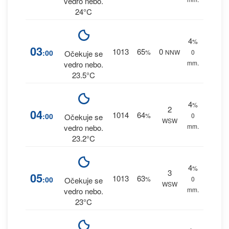
vedro nebo.
24°C
4
%
03
1013
65
0
:00
%
NNW
0
Očekuje se
mm.
vedro nebo.
23.5°C
4
%
2
04
1014
64
:00
%
0
Očekuje se
WSW
mm.
vedro nebo.
23.2°C
4
%
3
05
1013
63
:00
%
0
Očekuje se
WSW
mm.
vedro nebo.
23°C