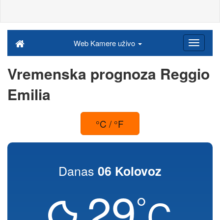
Web Kamere uživo
Vremenska prognoza Reggio
Emilia
°C / °F
Danas
06 Kolovoz
29
°
C