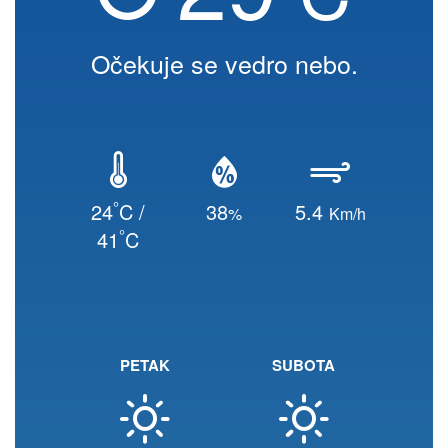
Očekuje se vedro nebo.
°
24
C /
38
5.4
%
Km/h
°
41
C
PETAK
SUBOTA