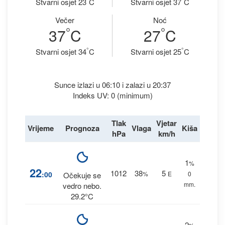
Stvarni osjet 23
C
Stvarni osjet 37
C
Večer
Noć
°
°
37
C
27
C
°
°
Stvarni osjet 34
C
Stvarni osjet 25
C
Sunce izlazi u 06:10 i zalazi u 20:37
Indeks UV: 0 (minimum)
Tlak
Vjetar
Vrijeme
Prognoza
Vlaga
Kiša
hPa
km/h
1
%
22
1012
38
5
:00
%
E
0
Očekuje se
mm.
vedro nebo.
29.2°C
2