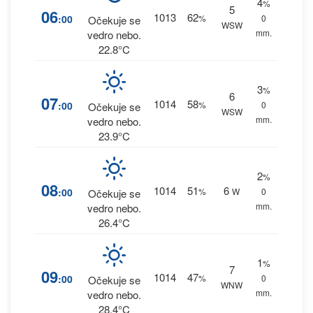
4
%
5
06
1013
62
:00
%
0
Očekuje se
WSW
mm.
vedro nebo.
22.8°C
3
%
6
07
1014
58
:00
%
0
Očekuje se
WSW
mm.
vedro nebo.
23.9°C
2
%
08
1014
51
6
:00
%
W
0
Očekuje se
mm.
vedro nebo.
26.4°C
1
%
7
09
1014
47
:00
%
0
Očekuje se
WNW
mm.
vedro nebo.
28.4°C