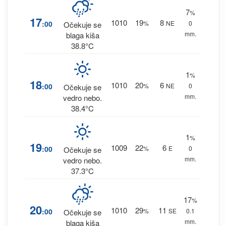
7
%
17
1010
19
8
:00
%
NE
0
Očekuje se
mm.
blaga kiša
38.8°C
1
%
18
1010
20
6
:00
%
NE
0
Očekuje se
mm.
vedro nebo.
38.4°C
1
%
19
1009
22
6
:00
%
E
0
Očekuje se
mm.
vedro nebo.
37.3°C
17
%
20
1010
29
11
:00
%
SE
0.1
Očekuje se
mm.
blaga kiša