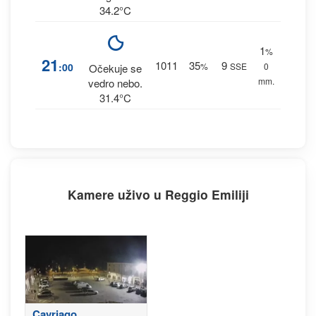
34.2°C
1
%
21
1011
35
9
:00
%
SSE
0
Očekuje se
mm.
vedro nebo.
31.4°C
Kamere uživo u Reggio Emiliji
Cavriago