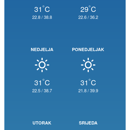
°
°
31
C
29
C
22.8
/
38.8
22.6
/
36.2
NEDJELJA
PONEDJELJAK
°
°
31
C
31
C
22.5
/
38.7
21.8
/
39.9
UTORAK
SRIJEDA