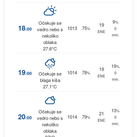
9
%
Očekuje se
19
18
1013
75
:00
%
0
vedro nebo s
ENE
mm.
nekoliko
oblaka
27.6°C
19
%
19
19
1014
78
:00
%
0
Očekuje se
ENE
mm.
blaga kiša
27.1°C
13
%
Očekuje se
21
20
1014
79
:00
%
0
vedro nebo s
ENE
mm.
nekoliko
oblaka