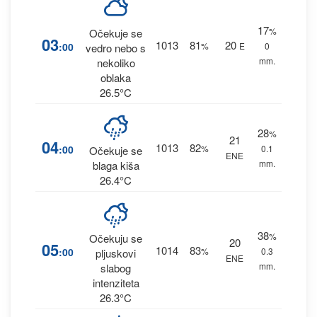
17
%
Očekuje se
03
1013
81
20
:00
%
E
0
vedro nebo s
mm.
nekoliko
oblaka
26.5°C
28
%
21
04
1013
82
:00
%
0.1
Očekuje se
ENE
mm.
blaga kiša
26.4°C
38
%
Očekuju se
20
05
1014
83
:00
%
0.3
pljuskovi
ENE
mm.
slabog
intenziteta
26.3°C