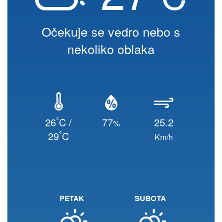
Očekuje se vedro nebo s
nekoliko oblaka
°
26
C /
77
25.2
%
°
29
C
Km/h
PETAK
SUBOTA