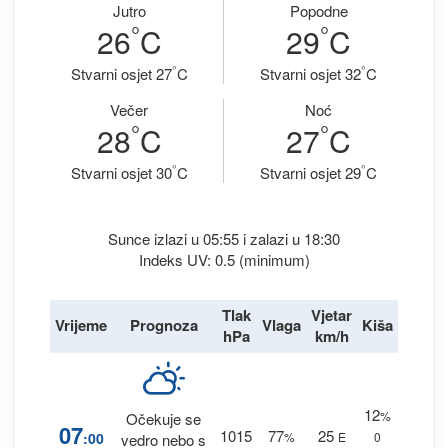
Jutro
Popodne
°
°
26
C
29
C
°
°
Stvarni osjet 27
C
Stvarni osjet 32
C
Večer
Noć
°
°
28
C
27
C
°
°
Stvarni osjet 30
C
Stvarni osjet 29
C
Sunce izlazi u 05:55 i zalazi u 18:30
Indeks UV: 0.5 (minimum)
Tlak
Vjetar
Vrijeme
Prognoza
Vlaga
Kiša
hPa
km/h
12
%
Očekuje se
07
1015
77
25
:00
%
E
0
vedro nebo s