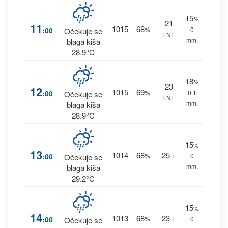
15
%
21
11
1015
68
:00
%
0
Očekuje se
ENE
mm.
blaga kiša
28.9°C
18
%
23
12
1015
69
:00
%
0.1
Očekuje se
ENE
mm.
blaga kiša
28.9°C
15
%
13
1014
68
25
:00
%
E
0
Očekuje se
mm.
blaga kiša
29.2°C
15
%
14
1013
68
23
:00
%
E
0
Očekuje se