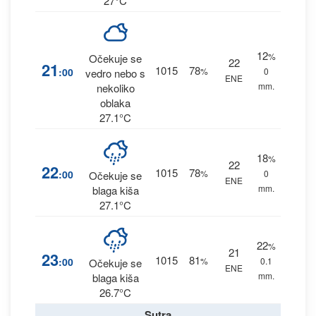
27°C
12
%
Očekuje se
22
21
1015
78
:00
%
0
vedro nebo s
ENE
mm.
nekoliko
oblaka
27.1°C
18
%
22
22
1015
78
:00
%
0
Očekuje se
ENE
mm.
blaga kiša
27.1°C
22
%
21
23
1015
81
:00
%
0.1
Očekuje se
ENE
mm.
blaga kiša
26.7°C
Sutra