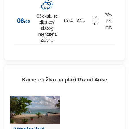
33
%
Očekuju se
21
06
1014
83
:00
%
0.2
pljuskovi
ENE
mm.
slabog
intenziteta
26.3°C
Kamere uživo na plaži Grand Anse
Grenada - Saint