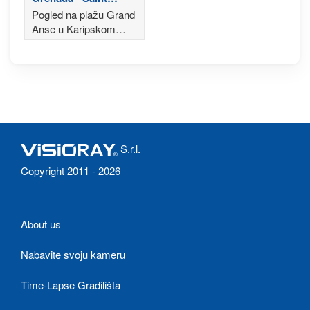
George's
Pogled na plažu Grand
Anse u Karipskom
moru
S.r.l.
Copyright 2011 - 2026
About us
Nabavite svoju kameru
Time-Lapse Gradilišta