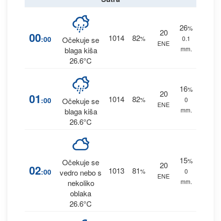
26
%
20
00
1014
82
:00
%
0.1
Očekuje se
ENE
mm.
blaga kiša
26.6°C
16
%
20
01
1014
82
:00
%
0
Očekuje se
ENE
mm.
blaga kiša
26.6°C
15
%
Očekuje se
20
02
1013
81
:00
%
0
vedro nebo s
ENE
mm.
nekoliko
oblaka
26.6°C