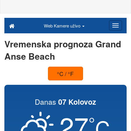
Web Kamere uživo
Vremenska prognoza Grand
Anse Beach
°C / °F
Danas
07 Kolovoz
27
°
C