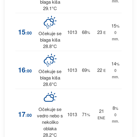
mm.
blaga kiša
29.1°C
15
%
15
1013
68
23
:00
%
E
0
Očekuje se
mm.
blaga kiša
28.8°C
14
%
16
1013
69
22
:00
%
E
0
Očekuje se
mm.
blaga kiša
28.6°C
8
%
Očekuje se
21
17
1013
71
:00
%
0
vedro nebo s
ENE
mm.
nekoliko
oblaka
28.2°C