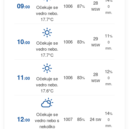
%
28
09
1006
87
:00
%
0
Očekuje se
WSW
mm.
vedro nebo.
17.7°C
11
%
29
10
1006
83
:00
%
0
Očekuje se
WSW
mm.
vedro nebo.
17.7°C
12
%
28
11
1006
83
:00
%
0
Očekuje se
WSW
mm.
vedro nebo.
17.6°C
14
%
Očekuje se
12
1007
85
24
:00
%
SW
0
vedro nebo s
mm.
nekoliko