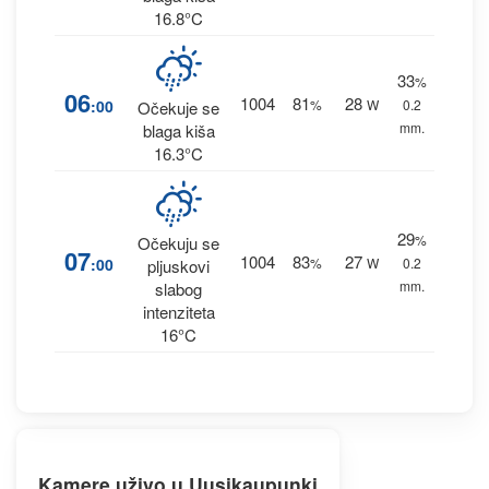
16.8°C
33
%
06
1004
81
28
:00
%
W
0.2
Očekuje se
mm.
blaga kiša
16.3°C
29
%
Očekuju se
07
1004
83
27
:00
%
W
0.2
pljuskovi
mm.
slabog
intenziteta
16°C
Kamere uživo u Uusikaupunki