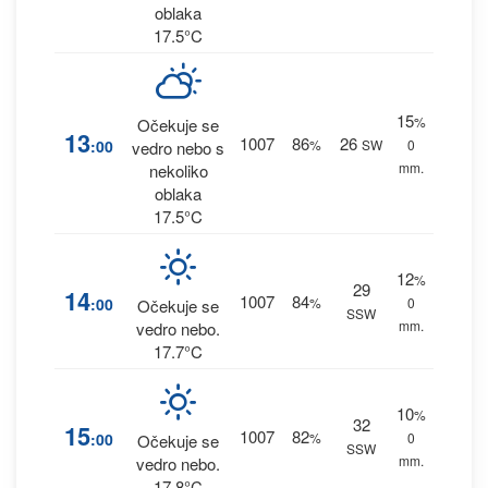
oblaka
17.5°C
15
%
Očekuje se
13
1007
86
26
:00
%
SW
0
vedro nebo s
mm.
nekoliko
oblaka
17.5°C
12
%
29
14
1007
84
:00
%
0
Očekuje se
SSW
mm.
vedro nebo.
17.7°C
10
%
32
15
1007
82
:00
%
0
Očekuje se
SSW
mm.
vedro nebo.
17.8°C