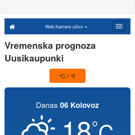
Web Kamere uživo
Vremenska prognoza
Uusikaupunki
°C / °F
Danas
06 Kolovoz
18
°
C