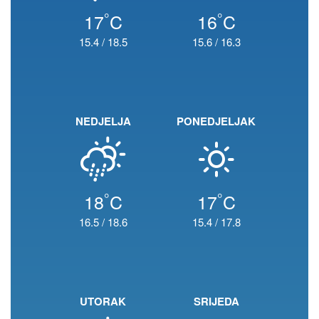
°
°
17
C
16
C
15.4
/
18.5
15.6
/
16.3
NEDJELJA
PONEDJELJAK
°
°
18
C
17
C
16.5
/
18.6
15.4
/
17.8
UTORAK
SRIJEDA