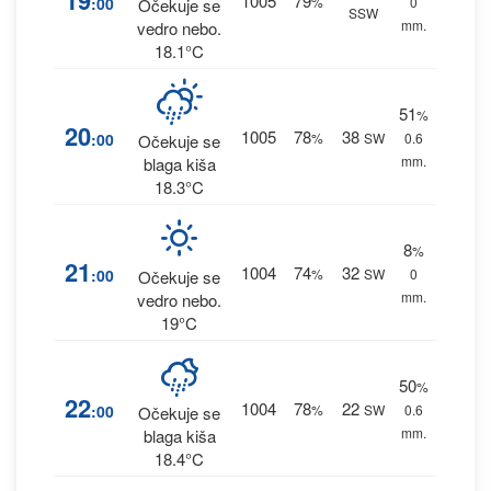
19
1005
79
:00
%
0
Očekuje se
SSW
mm.
vedro nebo.
18.1°C
51
%
20
1005
78
38
:00
%
SW
0.6
Očekuje se
mm.
blaga kiša
18.3°C
8
%
21
1004
74
32
:00
%
SW
0
Očekuje se
mm.
vedro nebo.
19°C
50
%
22
1004
78
22
:00
%
SW
0.6
Očekuje se
mm.
blaga kiša
18.4°C