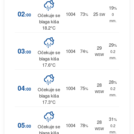
19
%
02
1004
73
25
:00
%
SW
0
Očekuje se
mm.
blaga kiša
18.2°C
29
%
29
03
1004
74
:00
%
0.2
Očekuje se
WSW
mm.
blaga kiša
17.6°C
28
%
28
04
1004
75
:00
%
0.2
Očekuje se
WSW
mm.
blaga kiša
17.3°C
31
%
28
05
1004
78
:00
%
0.2
Očekuje se
WSW
mm.
blaga kiša