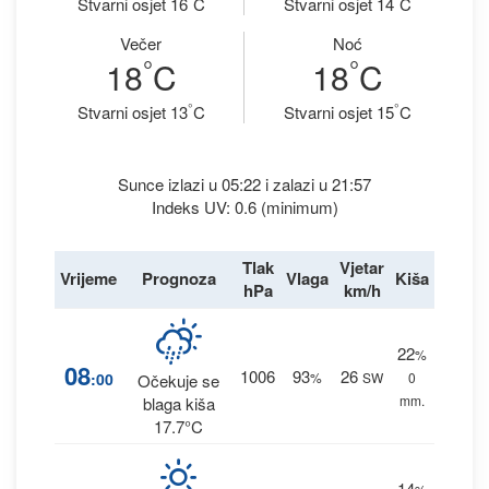
Stvarni osjet 16
C
Stvarni osjet 14
C
Večer
Noć
°
°
18
C
18
C
°
°
Stvarni osjet 13
C
Stvarni osjet 15
C
Sunce izlazi u 05:22 i zalazi u 21:57
Indeks UV: 0.6 (minimum)
Tlak
Vjetar
Vrijeme
Prognoza
Vlaga
Kiša
hPa
km/h
22
%
08
1006
93
26
:00
%
SW
0
Očekuje se
mm.
blaga kiša
17.7°C
14