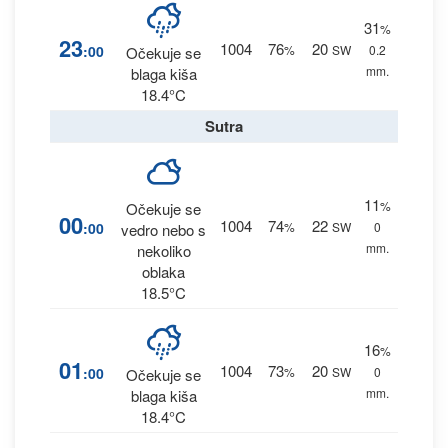
31
%
23
1004
76
20
:00
%
SW
0.2
Očekuje se
mm.
blaga kiša
18.4°C
Sutra
11
%
Očekuje se
00
1004
74
22
:00
%
SW
0
vedro nebo s
mm.
nekoliko
oblaka
18.5°C
16
%
01
1004
73
20
:00
%
SW
0
Očekuje se
mm.
blaga kiša
18.4°C