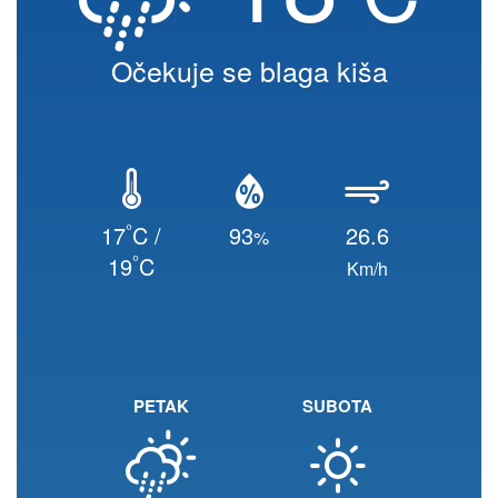
Očekuje se blaga kiša
°
17
C /
93
26.6
%
°
19
C
Km/h
PETAK
SUBOTA