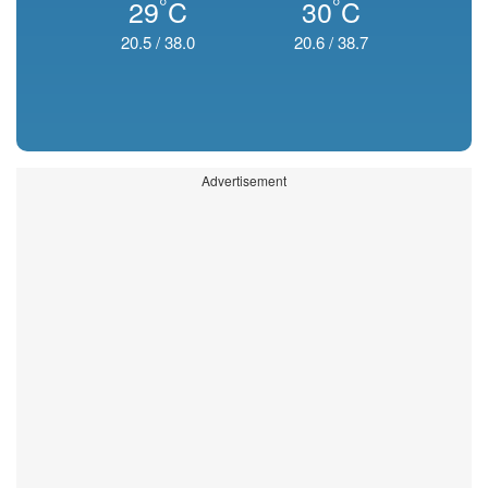
°
°
29
C
30
C
20.5
/
38.0
20.6
/
38.7
Advertisement