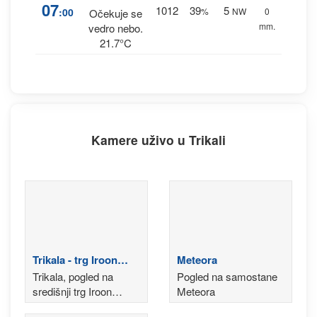
07
1012
39
5
:00
%
NW
0
Očekuje se
mm.
vedro nebo.
21.7°C
Kamere uživo u Trikali
Trikala - trg Iroon
Meteora
Politechniou
Trikala, pogled na
Pogled na samostane
središnji trg Iroon
Meteora
Politechniou