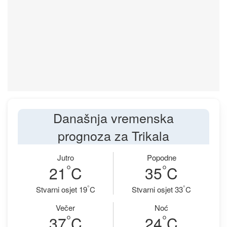
Današnja vremenska
prognoza za Trikala
Jutro
Popodne
°
°
21
C
35
C
°
°
Stvarni osjet 19
C
Stvarni osjet 33
C
Večer
Noć
°
°
37
C
24
C