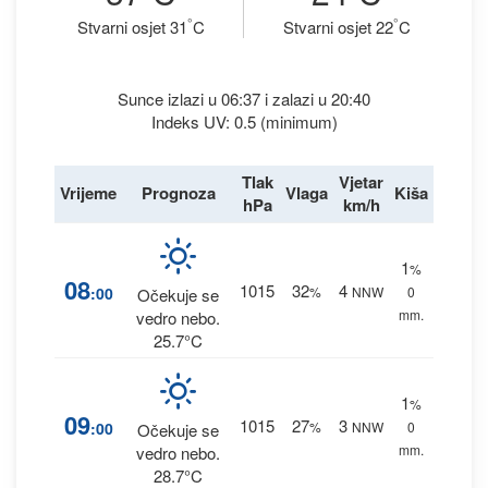
°
°
Stvarni osjet 31
C
Stvarni osjet 22
C
Sunce izlazi u 06:37 i zalazi u 20:40
Indeks UV: 0.5 (minimum)
Tlak
Vjetar
Vrijeme
Prognoza
Vlaga
Kiša
hPa
km/h
1
%
08
1015
32
4
:00
%
NNW
0
Očekuje se
mm.
vedro nebo.
25.7°C
1
%
09
1015
27
3
:00
%
NNW
0
Očekuje se
mm.
vedro nebo.
28.7°C