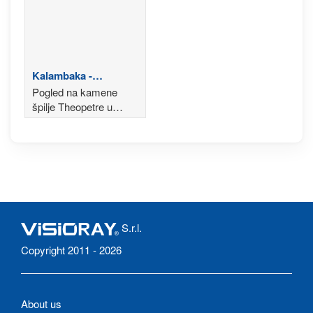
Kalambaka -
Theopetra
Pogled na kamene
špilje Theopetre u
Kalambaki
S.r.l.
Copyright 2011 - 2026
About us