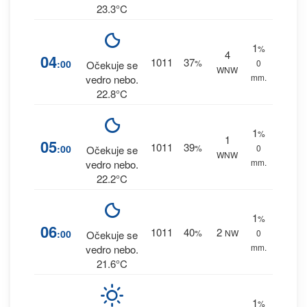
23.3°C
1
%
4
04
1011
37
:00
%
0
Očekuje se
WNW
mm.
vedro nebo.
22.8°C
1
%
1
05
1011
39
:00
%
0
Očekuje se
WNW
mm.
vedro nebo.
22.2°C
1
%
06
1011
40
2
:00
%
NW
0
Očekuje se
mm.
vedro nebo.
21.6°C
1
%