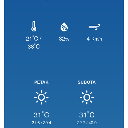
°
21
C /
32
4
%
Km/h
°
38
C
PETAK
SUBOTA
°
°
31
C
31
C
21.6
/
39.4
22.7
/
40.0