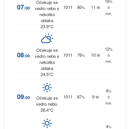
16
%
Očekuje se
07
1011
80
11
:00
%
W
0
vedro nebo s
mm.
nekoliko
oblaka
23.9°C
12
%
Očekuje se
08
1011
76
10
:00
%
W
0
vedro nebo s
mm.
nekoliko
oblaka
24.5°C
6
%
09
1011
67
9
:00
%
W
0
Očekuje se
mm.
vedro nebo.
26.4°C
4
%