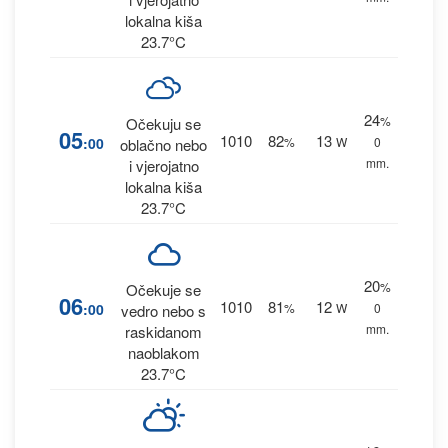
lokalna kiša
23.7°C
24
%
Očekuju se
05
1010
82
13
:00
%
W
0
oblačno nebo
mm.
i vjerojatno
lokalna kiša
23.7°C
20
%
Očekuje se
06
1010
81
12
:00
%
W
0
vedro nebo s
mm.
raskidanom
naoblakom
23.7°C