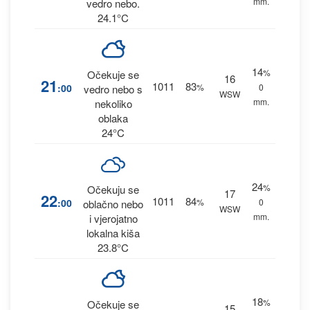
mm.
vedro nebo.
24.1°C
14
%
Očekuje se
16
21
1011
83
:00
%
0
vedro nebo s
WSW
mm.
nekoliko
oblaka
24°C
24
%
Očekuju se
17
22
1011
84
:00
%
0
oblačno nebo
WSW
mm.
i vjerojatno
lokalna kiša
23.8°C
18
%
Očekuje se
15