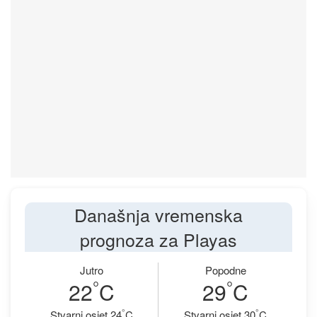
Današnja vremenska
prognoza za Playas
Jutro
Popodne
°
°
22
C
29
C
°
°
Stvarni osjet 24
C
Stvarni osjet 30
C