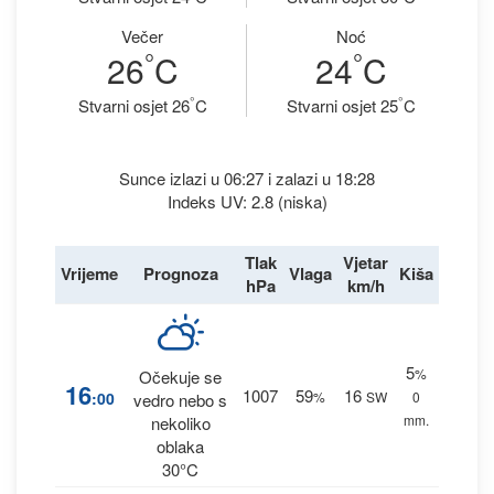
Večer
Noć
°
°
26
C
24
C
°
°
Stvarni osjet 26
C
Stvarni osjet 25
C
Sunce izlazi u 06:27 i zalazi u 18:28
Indeks UV: 2.8 (niska)
Tlak
Vjetar
Vrijeme
Prognoza
Vlaga
Kiša
hPa
km/h
5
%
Očekuje se
16
1007
59
16
:00
%
SW
0
vedro nebo s
mm.
nekoliko
oblaka
30°C