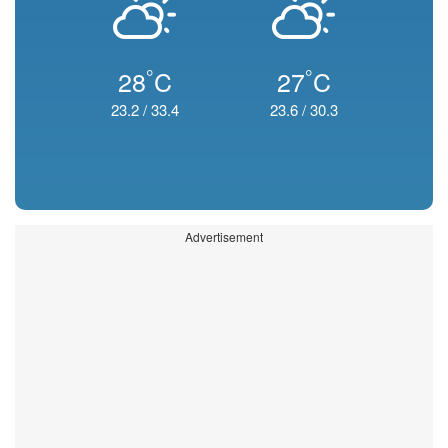
°
°
28
C
27
C
23.2
/
33.4
23.6
/
30.3
Advertisement