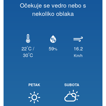
Očekuje se vedro nebo s
nekoliko oblaka
°
22
C /
59
16.2
%
°
30
C
Km/h
PETAK
SUBOTA