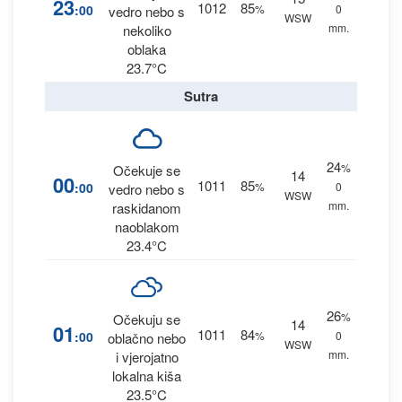
23
1012
85
:00
%
0
vedro nebo s
WSW
mm.
nekoliko
oblaka
23.7°C
Sutra
24
%
Očekuje se
14
00
1011
85
:00
%
0
vedro nebo s
WSW
mm.
raskidanom
naoblakom
23.4°C
26
%
Očekuju se
14
01
1011
84
:00
%
0
oblačno nebo
WSW
mm.
i vjerojatno
lokalna kiša
23.5°C