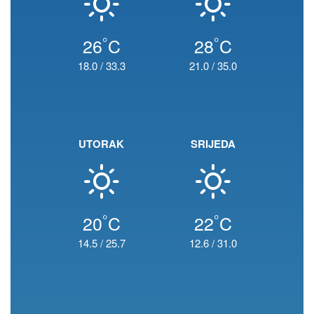
°
°
26
C
28
C
18.0
/
33.3
21.0
/
35.0
UTORAK
SRIJEDA
°
°
20
C
22
C
14.5
/
25.7
12.6
/
31.0