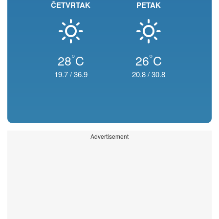
ČETVRTAK
PETAK
°
°
28
C
26
C
19.7
/
36.9
20.8
/
30.8
Advertisement