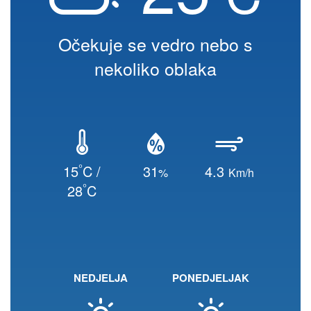
Očekuje se vedro nebo s
nekoliko oblaka
°
15
C /
31
4.3
%
Km/h
°
28
C
NEDJELJA
PONEDJELJAK