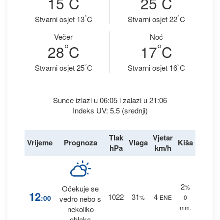
15
C
25
C
°
°
Stvarni osjet 13
C
Stvarni osjet 22
C
Večer
Noć
°
°
28
C
17
C
°
°
Stvarni osjet 25
C
Stvarni osjet 16
C
Sunce izlazi u 06:05 i zalazi u 21:06
Indeks UV: 5.5 (srednji)
Tlak
Vjetar
Vrijeme
Prognoza
Vlaga
Kiša
hPa
km/h
2
%
Očekuje se
12
1022
31
4
:00
%
ENE
0
vedro nebo s
mm.
nekoliko
oblaka