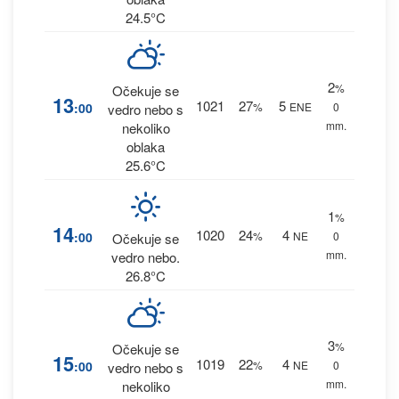
24.5°C
2
%
Očekuje se
13
1021
27
5
:00
%
ENE
0
vedro nebo s
mm.
nekoliko
oblaka
25.6°C
1
%
14
1020
24
4
:00
%
NE
0
Očekuje se
mm.
vedro nebo.
26.8°C
3
%
Očekuje se
15
1019
22
4
:00
%
NE
0
vedro nebo s
mm.
nekoliko