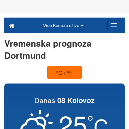
Web Kamere uživo
Vremenska prognoza
Dortmund
°C / °F
Danas
08 Kolovoz
25
°
C