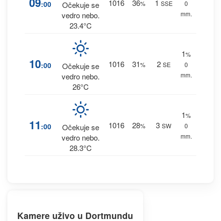
09
1016
36
1
:00
%
SSE
0
Očekuje se
mm.
vedro nebo.
23.4°C
1
%
10
1016
31
2
:00
%
SE
0
Očekuje se
mm.
vedro nebo.
26°C
1
%
11
1016
28
3
:00
%
SW
0
Očekuje se
mm.
vedro nebo.
28.3°C
Kamere uživo u Dortmundu