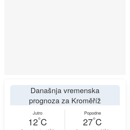
Današnja vremenska
prognoza za Kroměříž
Jutro
Popodne
°
°
12
C
27
C
°
°