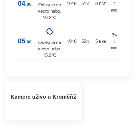
04
1016
51
6
:00
%
ESE
0
Očekuje se
mm.
vedro nebo.
16.2°C
3
%
05
1016
52
5
:00
%
ESE
0
Očekuje se
mm.
vedro nebo.
15.9°C
Kamere uživo u Kroměříž