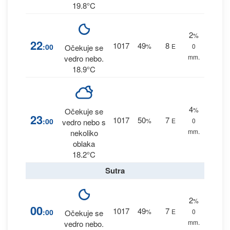
19.8°C
2
%
22
1017
49
8
:00
%
E
0
Očekuje se
mm.
vedro nebo.
18.9°C
4
%
Očekuje se
23
1017
50
7
:00
%
E
0
vedro nebo s
mm.
nekoliko
oblaka
18.2°C
Sutra
2
%
00
1017
49
7
:00
%
E
0
Očekuje se
mm.
vedro nebo.