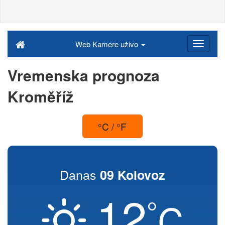
Web Kamere uživo
Vremenska prognoza
Kroměříž
°C / °F
Danas
09 Kolovoz
12
°
C