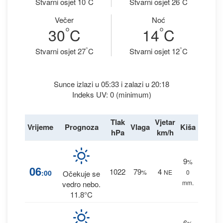
Stvarni osjet 10
C
Stvarni osjet 26
C
Večer
Noć
°
°
30
C
14
C
°
°
Stvarni osjet 27
C
Stvarni osjet 12
C
Sunce izlazi u 05:33 i zalazi u 20:18
Indeks UV: 0 (minimum)
Tlak
Vjetar
Vrijeme
Prognoza
Vlaga
Kiša
hPa
km/h
9
%
06
1022
79
4
:00
%
NE
0
Očekuje se
mm.
vedro nebo.
11.8°C
6