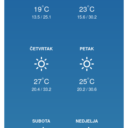
°
°
19
C
23
C
13.5
/
25.1
15.6
/
30.2
ČETVRTAK
PETAK
°
°
27
C
25
C
20.4
/
33.2
20.2
/
30.6
SUBOTA
NEDJELJA