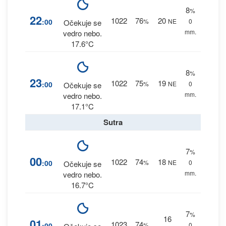
8
%
22
1022
76
20
:00
%
NE
0
Očekuje se
mm.
vedro nebo.
17.6°C
8
%
23
1022
75
19
:00
%
NE
0
Očekuje se
mm.
vedro nebo.
17.1°C
Sutra
7
%
00
1022
74
18
:00
%
NE
0
Očekuje se
mm.
vedro nebo.
16.7°C
7
%
16
01
1023
74
:00
%
0