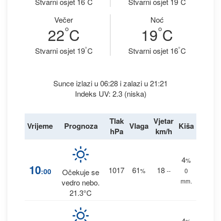
Stvarni osjet 16
C
Stvarni osjet 19
C
Večer
Noć
°
°
22
C
19
C
°
°
Stvarni osjet 19
C
Stvarni osjet 16
C
Sunce izlazi u 06:28 i zalazi u 21:21
Indeks UV: 2.3 (niska)
Tlak
Vjetar
Vrijeme
Prognoza
Vlaga
Kiša
hPa
km/h
4
%
10
1017
61
18
:00
%
--
0
Očekuje se
mm.
vedro nebo.
21.3°C
4