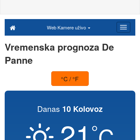
Web Kamere uživo
Vremenska prognoza De
Panne
°C / °F
Danas
10 Kolovoz
21
°
C