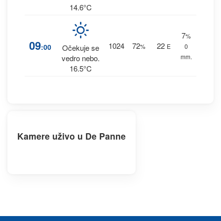
14.6°C
7
%
09
1024
72
22
:00
%
E
0
Očekuje se
mm.
vedro nebo.
16.5°C
Kamere uživo u De Panne