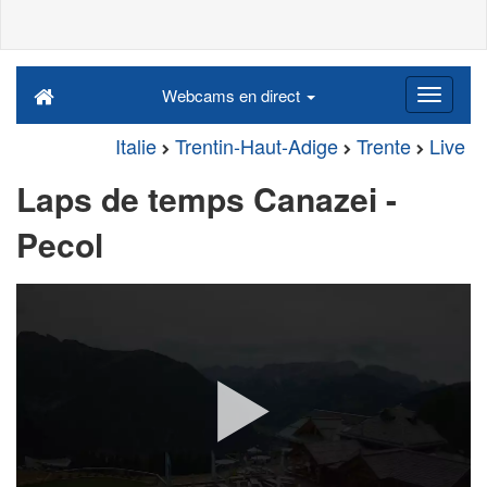
Webcams en direct
Italie
Trentin-Haut-Adige
Trente
Live
Laps de temps Canazei -
Pecol