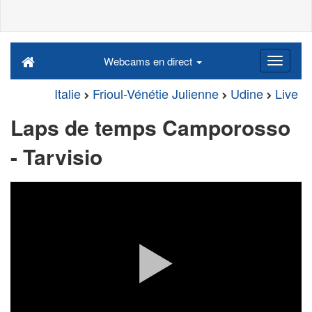
Webcams en direct
Italie
Frioul-Vénétie Julienne
Udine
Live
Laps de temps Camporosso
- Tarvisio