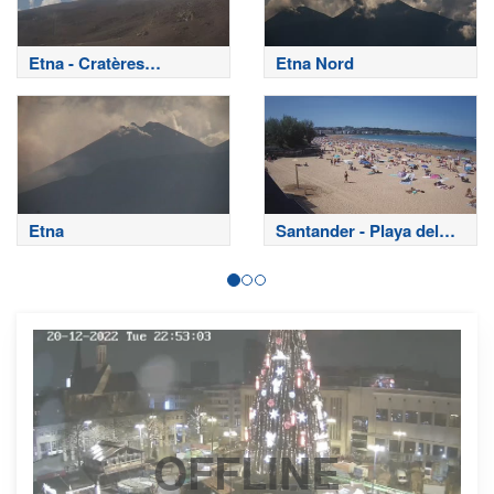
Etna - Cratères
Etna Nord
sommitaux
Etna
Santander - Playa del
Sardinero
OFFLINE