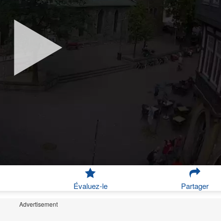
Évaluez-le
Partager
Advertisement