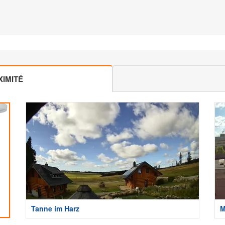
IMITÉ
Tanne im Harz
M