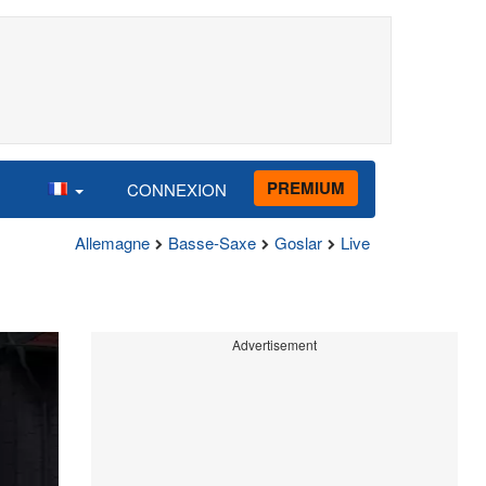
PREMIUM
CONNEXION
Allemagne
Basse-Saxe
Goslar
Live
Advertisement