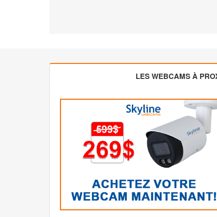
LES WEBCAMS À PROX