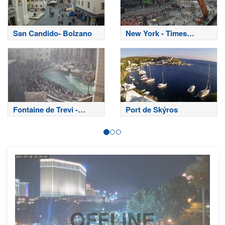
San Candido- Bolzano
New York - Times
Square
Fontaine de Trevi -
Port de Skýros
Rome
OFFLINE