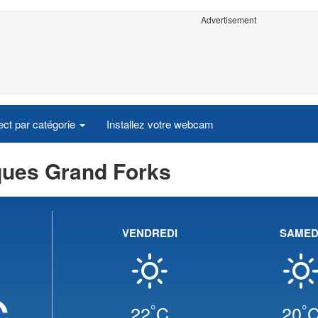
Advertisement
ct par catégorie
Installez votre webcam
ques Grand Forks
VENDREDI
SAMED
C
°
°
22
C
20