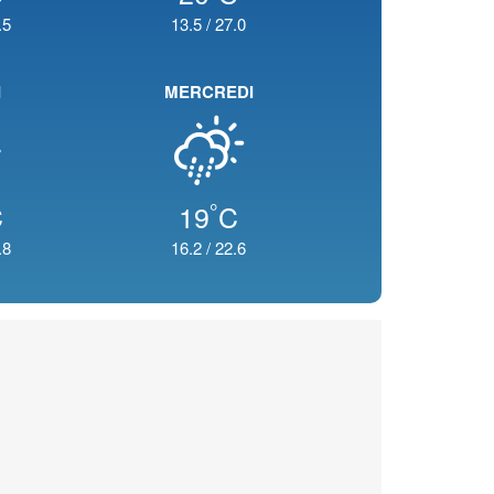
.5
13.5
/
27.0
I
MERCREDI
°
C
19
C
.8
16.2
/
22.6