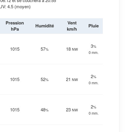
à 06:12 et se couchera à 20:55
 UV: 4.5 (moyen)
Pression
Vent
Humidité
Pluie
hPa
km/h
3
%
1015
57
18
%
NW
0 mm.
2
%
1015
52
21
%
NW
0 mm.
2
%
1015
48
23
%
NW
0 mm.