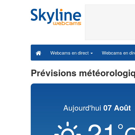
Webcams en dire
Webcams en direct
Prévisions météorologi
Aujourd'hui
07 Août
21
°