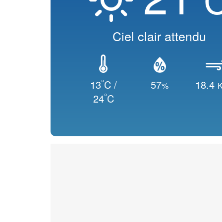
Ciel clair attendu
°
13
C /
57
18.4
%
K
°
24
C