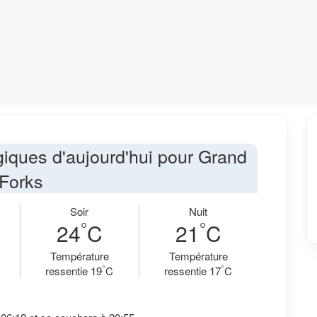
iques d'aujourd'hui pour Grand
Forks
Soir
Nuit
°
°
24
C
21
C
Température
Température
°
°
ressentie 19
C
ressentie 17
C