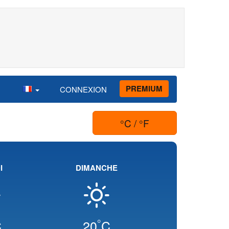
PREMIUM
CONNEXION
°C / °F
I
DIMANCHE
°
C
20
C