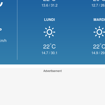
13.6
/
31.2
12.7
/
26
LUNDI
MARD
m/h
°
°
22
C
22
14.7
/
30.1
14.9
/
29
Advertisement