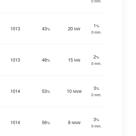
0 mm.
1
%
1013
43
20
%
NW
0 mm.
2
%
1013
48
15
%
NW
0 mm.
3
%
1014
53
10
%
NNW
0 mm.
3
%
1014
56
8
%
NNW
0 mm.