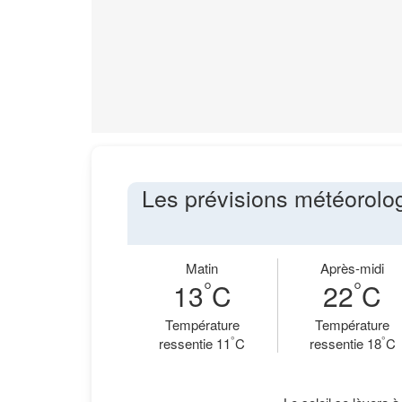
Les prévisions météorolog
Matin
Après-midi
°
°
13
C
22
C
Température
Température
°
°
ressentie 11
C
ressentie 18
C