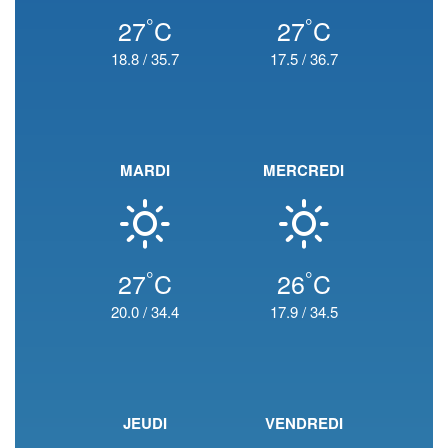
°
°
27
C
27
C
18.8
/
35.7
17.5
/
36.7
MARDI
MERCREDI
°
°
27
C
26
C
20.0
/
34.4
17.9
/
34.5
JEUDI
VENDREDI