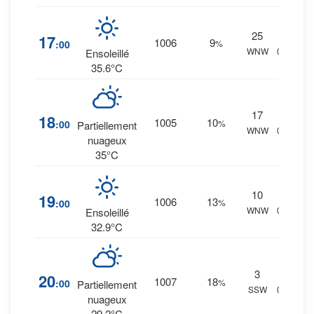
25
1
%
17
1006
9
:00
%
WNW
0 mm.
Ensoleillé
35.6°C
17
3
%
18
1005
10
:00
%
Partiellement
WNW
0 mm.
nuageux
35°C
10
1
%
19
1006
13
:00
%
WNW
0 mm.
Ensoleillé
32.9°C
3
2
%
20
1007
18
:00
%
Partiellement
SSW
0 mm.
nuageux
29.2°C