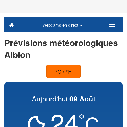
Webcams en direct
Prévisions météorologiques
Albion
°C / °F
Aujourd'hui
09 Août
24
°
C