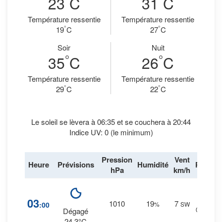
23
C
31
C
Température ressentie
Température ressentie
°
°
19
C
27
C
Soir
Nuit
°
°
35
C
26
C
Température ressentie
Température ressentie
°
°
29
C
22
C
Le soleil se lèvera à 06:35 et se couchera à 20:44
Indice UV: 0 (le minimum)
Pression
Vent
Heure
Prévisions
Humidité
Pluie
hPa
km/h
0
%
03
1010
19
7
:00
%
SW
0 mm.
Dégagé
24.3°C