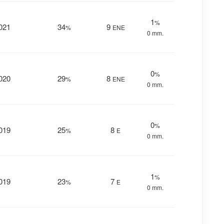
1
%
021
34
9
%
ENE
0 mm.
0
%
020
29
8
%
ENE
0 mm.
0
%
019
25
8
%
E
0 mm.
1
%
019
23
7
%
E
0 mm.