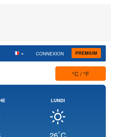
PREMIUM
CONNEXION
°C / °F
HE
LUNDI
°
C
26
C