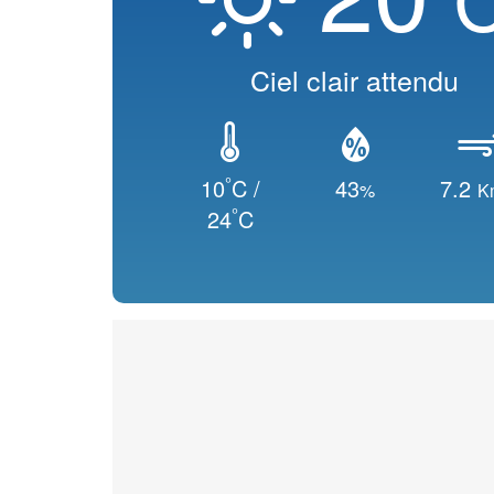
Ciel clair attendu
°
10
C /
43
7.2
%
K
°
24
C