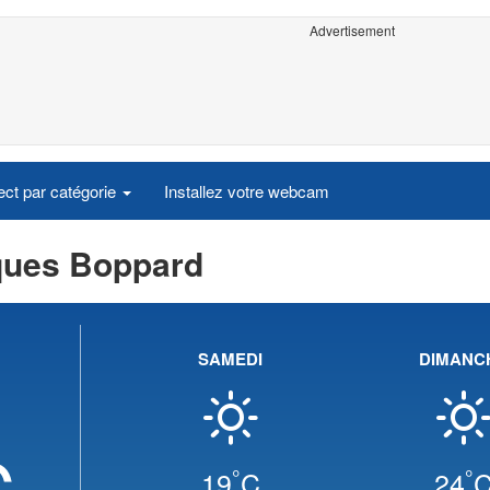
Advertisement
ct par catégorie
Installez votre webcam
ques Boppard
SAMEDI
DIMANC
C
°
°
19
C
24