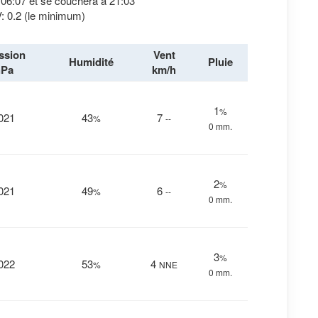
à 06:07 et se couchera à 21:03
: 0.2 (le minimum)
ssion
Vent
Humidité
Pluie
hPa
km/h
1
%
021
43
7
%
--
0 mm.
2
%
021
49
6
%
--
0 mm.
3
%
022
53
4
%
NNE
0 mm.