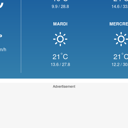
9.9
/
28.8
14.6
/
33
MARDI
MERCRE
m/h
°
°
21
C
21
13.6
/
27.8
12.2
/
30
Advertisement