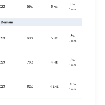
3
%
022
59
6
%
NE
0 mm.
Demain
5
%
023
68
5
%
NE
0 mm.
8
%
023
76
4
%
NE
0 mm.
10
%
023
82
4
%
ENE
0 mm.