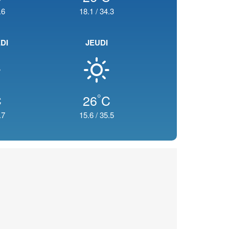
.6
18.1
/
34.3
DI
JEUDI
°
C
26
C
.7
15.6
/
35.5