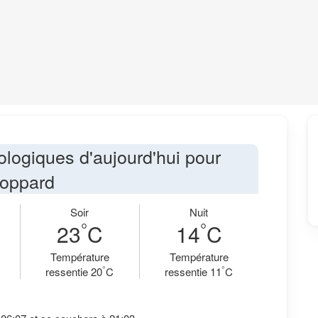
ologiques d'aujourd'hui pour
oppard
Soir
Nuit
°
°
23
C
14
C
Température
Température
°
°
ressentie 20
C
ressentie 11
C