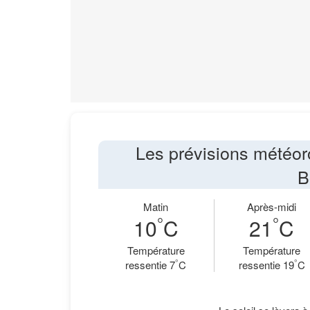
Les prévisions météor
B
Matin
Après-midi
°
°
10
C
21
C
Température
Température
°
°
ressentie 7
C
ressentie 19
C