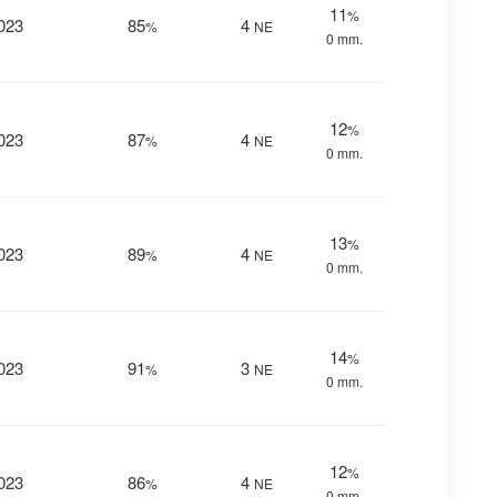
11
%
023
85
4
%
NE
0 mm.
12
%
023
87
4
%
NE
0 mm.
13
%
023
89
4
%
NE
0 mm.
14
%
023
91
3
%
NE
0 mm.
12
%
023
86
4
%
NE
0 mm.