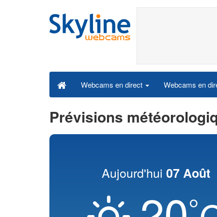
Webcams en dire
Webcams en direct
Prévisions météorologi
Aujourd'hui
07 Août
20
°