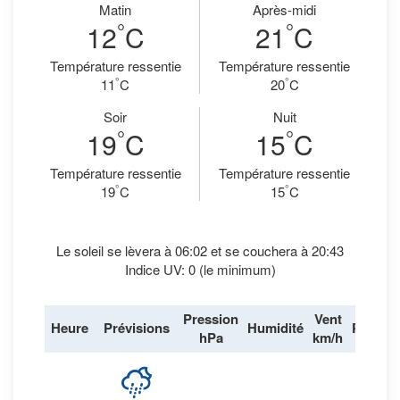
Matin
Après-midi
°
°
12
C
21
C
Température ressentie
Température ressentie
°
°
11
C
20
C
Soir
Nuit
°
°
19
C
15
C
Température ressentie
Température ressentie
°
°
19
C
15
C
Le soleil se lèvera à 06:02 et se couchera à 20:43
Indice UV: 0 (le minimum)
Pression
Vent
Heure
Prévisions
Humidité
Pluie
hPa
km/h
62
%