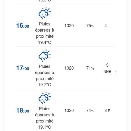
28
%
16
Pluies
1020
75
4
:00
%
--
0.1
éparses à
mm.
proximité
19.4°C
3
15
%
17
Pluies
1020
71
:00
%
NNE
0 mm.
éparses à
proximité
19.7°C
23
%
18
Pluies
1020
74
3
:00
%
E
0.1
éparses à
mm.
proximité
19.1°C