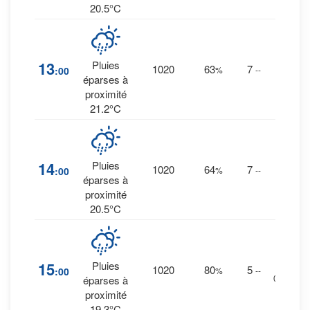
20.5°C
36
%
13
Pluies
1020
63
7
:00
%
--
0.3
éparses à
mm.
proximité
21.2°C
36
%
14
Pluies
1020
64
7
:00
%
--
0.4
éparses à
mm.
proximité
20.5°C
20
%
15
Pluies
1020
80
5
:00
%
--
0 mm.
éparses à
proximité
19.3°C