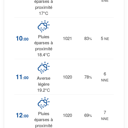
ENE
éparses à
mm.
proximité
17°C
32
%
10
Pluies
1021
83
5
:00
%
NE
0.1
éparses à
mm.
proximité
18.4°C
44
%
6
11
1020
78
:00
%
0.6
Averse
NNE
mm.
légère
19.2°C
36
%
7
12
Pluies
1020
69
:00
%
0.4
NNE
éparses à
mm.
proximité