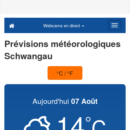
Webcams en direct
Prévisions météorologiques
Schwangau
°C / °F
Aujourd'hui
07 Août
14
°
C