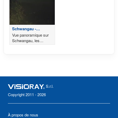
Schwangau -
Château de
Vue panoramique sur
Neuschwanstein
Schwangau, les
châteaux de
Neuschwanstein et de
Hohenschwangau
S.r.l.
Copyright 2011 - 2026
À propos de nous