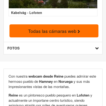
Kabelvåg - Lofoten
Todas las cámaras web
FOTOS
Con nuestra
webcam desde Reine
puedes admirar este
hermoso pueblo de
Hamnøy
en
Noruega
y sus más
impresionantes vistas de las montañas.
Reine
es un pintoresco pueblo pesquero en
Lofoten
y
actualmente un importane centro turístico, siendo
asimismo atraído por miles de aventureros quienes