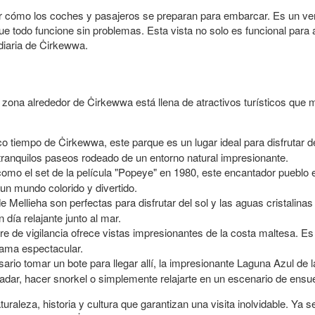
r cómo los coches y pasajeros se preparan para embarcar. Es un ver
ue todo funcione sin problemas. Esta vista no solo es funcional para
diaria de Ċirkewwa.
 zona alrededor de Ċirkewwa está llena de atractivos turísticos que 
 tiempo de Ċirkewwa, este parque es un lugar ideal para disfrutar d
 tranquilos paseos rodeado de un entorno natural impresionante.
omo el set de la película "Popeye" en 1980, este encantador pueblo e
 un mundo colorido y divertido.
 Mellieha son perfectas para disfrutar del sol y las aguas cristalin
 día relajante junto al mar.
rre de vigilancia ofrece vistas impresionantes de la costa maltesa. E
orama espectacular.
rio tomar un bote para llegar allí, la impresionante Laguna Azul de
dar, hacer snorkel o simplemente relajarte en un escenario de ensu
uraleza, historia y cultura que garantizan una visita inolvidable. Ya