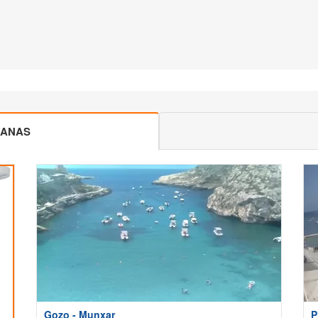
CANAS
Gozo - Munxar
P