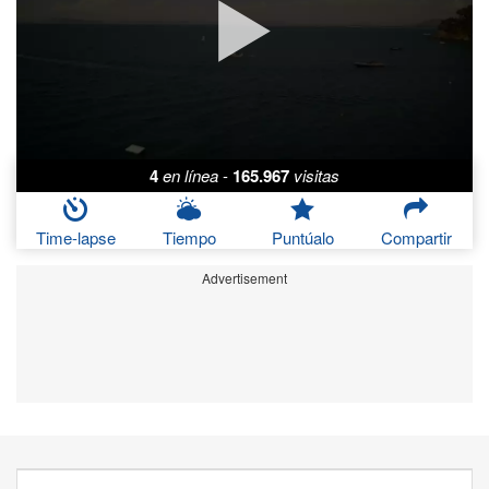
4
en línea
-
165.967
visitas
Time-lapse
Tiempo
Puntúalo
Compartir
Advertisement