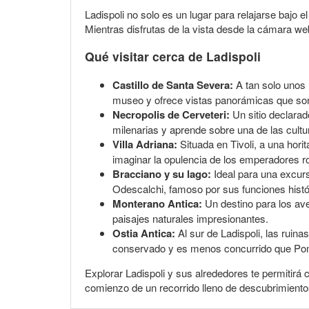
Ladispoli no solo es un lugar para relajarse bajo e
Mientras disfrutas de la vista desde la cámara we
Qué visitar cerca de Ladispoli
Castillo de Santa Severa:
A tan solo unos m
museo y ofrece vistas panorámicas que son 
Necropolis de Cerveteri:
Un sitio declarad
milenarias y aprende sobre una de las cultur
Villa Adriana:
Situada en Tivoli, a una hori
imaginar la opulencia de los emperadores 
Bracciano y su lago:
Ideal para una excursi
Odescalchi, famoso por sus funciones histó
Monterano Antica:
Un destino para los av
paisajes naturales impresionantes.
Ostia Antica:
Al sur de Ladispoli, las ruina
conservado y es menos concurrido que P
Explorar Ladispoli y sus alrededores te permitirá c
comienzo de un recorrido lleno de descubrimientos 