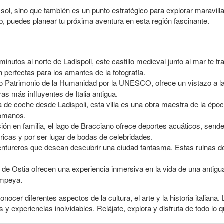
l sol, sino que también es un punto estratégico para explorar maravilla
b, puedes planear tu próxima aventura en esta región fascinante.
inutos al norte de Ladispoli, este castillo medieval junto al mar te tr
perfectas para los amantes de la fotografía.
o Patrimonio de la Humanidad por la UNESCO, ofrece un vistazo a la 
as más influyentes de Italia antigua.
ta de coche desde Ladispoli, esta villa es una obra maestra de la épo
romanos.
ón en familia, el lago de Bracciano ofrece deportes acuáticos, sender
ricas y por ser lugar de bodas de celebridades.
entureros que desean descubrir una ciudad fantasma. Estas ruinas d
s de Ostia ofrecen una experiencia inmersiva en la vida de una antigua
ompeya.
onocer diferentes aspectos de la cultura, el arte y la historia italiana
y experiencias inolvidables. Relájate, explora y disfruta de todo lo q