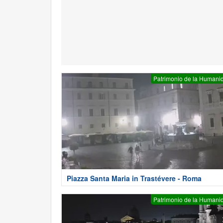
Patrimonio de la Humani
Piazza Santa Maria in Trastévere - Roma
Patrimonio de la Humani