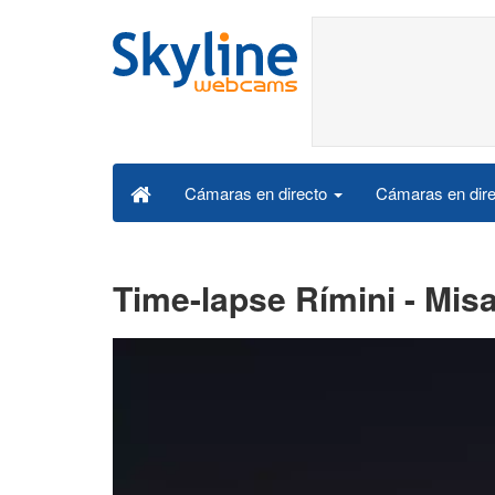
Cámaras en dire
Cámaras en directo
Time-lapse Rímini - Mis