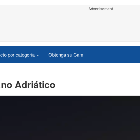
Advertisement
cto por categoría
Obtenga su Cam
ano Adriático