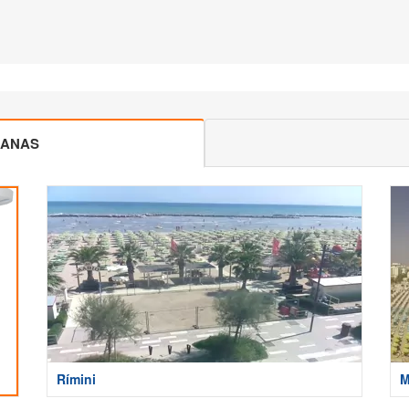
CANAS
Rímini
M