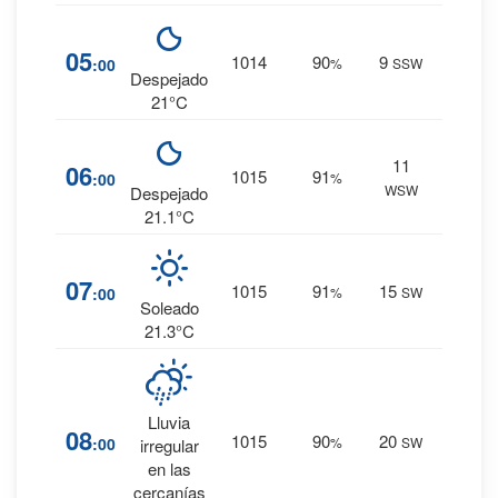
13
%
05
1014
90
9
:00
%
SSW
0 mm.
Despejado
21°C
11
13
%
06
1015
91
:00
%
WSW
0 mm.
Despejado
21.1°C
13
%
07
1015
91
15
:00
%
SW
0 mm.
Soleado
21.3°C
33
%
Lluvia
08
1015
90
20
:00
%
SW
0.1
irregular
mm.
en las
cercanías