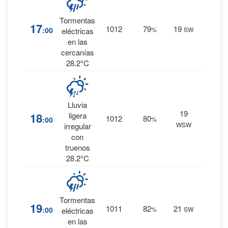
25
%
Tormentas
17
1012
79
19
:00
%
SW
0.1
eléctricas
mm.
en las
cercanías
28.2°C
Lluvia
43
%
19
18
ligera
1012
80
:00
%
0.4
WSW
irregular
mm.
con
truenos
28.2°C
Tormentas
23
%
19
1011
82
21
:00
%
SW
eléctricas
0 mm.
en las