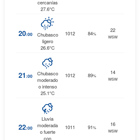
cercanías
27.6°C
66
%
22
20
1012
84
:00
%
1.2
Chubasco
WSW
mm.
ligero
26.6°C
76
%
14
21
Chubasco
1012
89
:00
%
2.7
WSW
moderado
mm.
o intenso
25.1°C
Lluvia
87
%
16
22
moderada
1011
91
:00
%
10.2
WSW
o fuerte
mm.
con