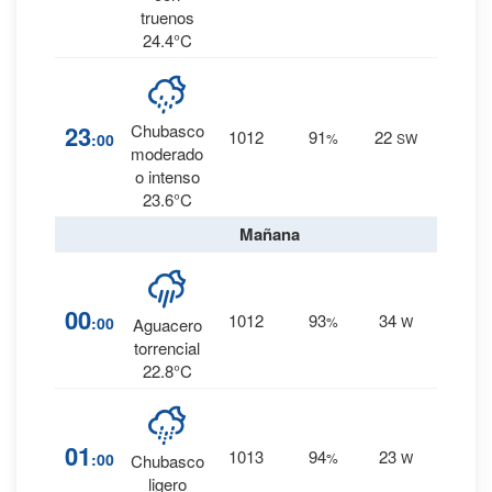
truenos
24.4°C
86
%
23
Chubasco
1012
91
22
:00
%
SW
5 mm.
moderado
o intenso
23.6°C
Mañana
92
%
00
1012
93
34
:00
%
W
9.4
Aguacero
mm.
torrencial
22.8°C
79
%
01
1013
94
23
:00
%
W
2.4
Chubasco
mm.
ligero