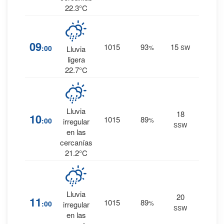
22.3°C
73
%
09
1015
93
15
:00
%
SW
0.9
Lluvia
mm.
ligera
22.7°C
87
%
Lluvia
18
10
1015
89
:00
%
8.4
irregular
SSW
mm.
en las
cercanías
21.2°C
70
%
Lluvia
20
11
1015
89
:00
%
1.5
irregular
SSW
mm.
en las