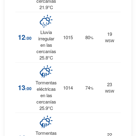
cercanías
21.9°C
Lluvia
19
18
%
12
1015
80
:00
%
irregular
WSW
0 mm.
en las
cercanías
25.8°C
Tormentas
23
10
%
13
1014
74
:00
%
eléctricas
WSW
0 mm.
en las
cercanías
25.9°C
Tormentas
22
20
%