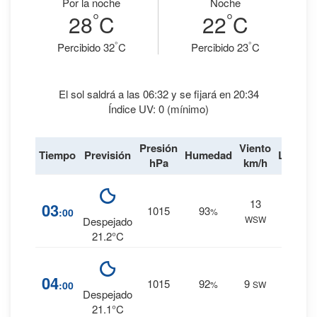
Por la noche
Noche
°
°
28
C
22
C
°
°
Percibido 32
C
Percibido 23
C
El sol saldrá a las 06:32 y se fijará en 20:34
Índice UV: 0 (mínimo)
Presión
Viento
Tiempo
Previsión
Humedad
Lluvia
hPa
km/h
13
14
%
03
1015
93
:00
%
WSW
0 mm.
Despejado
21.2°C
14
%
04
1015
92
9
:00
%
SW
0 mm.
Despejado
21.1°C