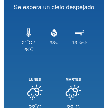
Se espera un cielo despejado
°
21
C /
93
13
%
Km/h
°
28
C
LUNES
MARTES
°
°
22
C
22
C