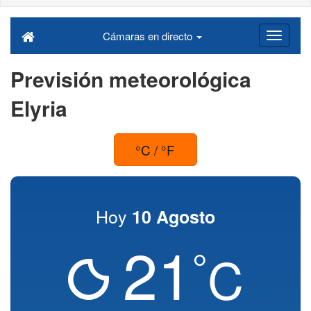
Cámaras en directo
Previsión meteorológica
Elyria
°C / °F
Hoy
10 Agosto
21
°
C