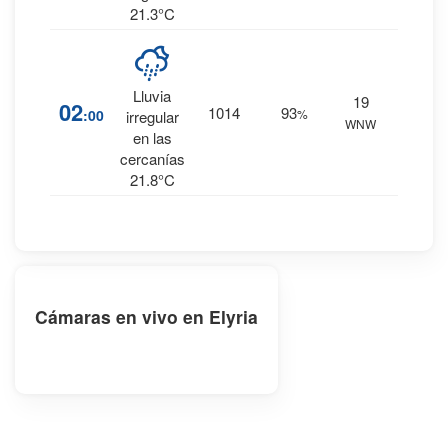
21.3°C
38
%
Lluvia
19
02
1014
93
:00
%
0.1
irregular
WNW
mm.
en las
cercanías
21.8°C
Cámaras en vivo en Elyria