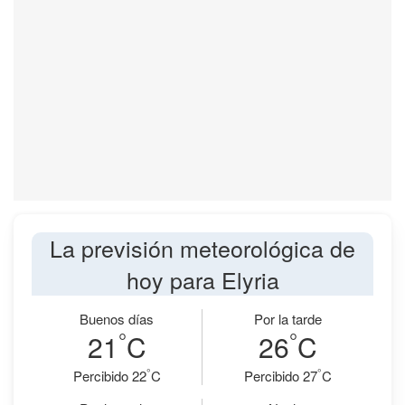
La previsión meteorológica de
hoy para Elyria
Buenos días
Por la tarde
°
°
21
C
26
C
°
°
Percibido 22
C
Percibido 27
C