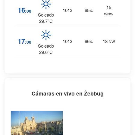
15
4
%
16
1013
65
:00
%
WNW
0 mm.
Soleado
29.7°C
4
%
17
1013
66
18
:00
%
NW
0 mm.
Soleado
29.6°C
Cámaras en vivo en Żebbuġ