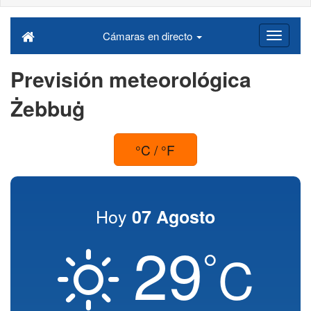
Cámaras en directo
Previsión meteorológica
Żebbuġ
°C / °F
Hoy
07 Agosto
29
°
C