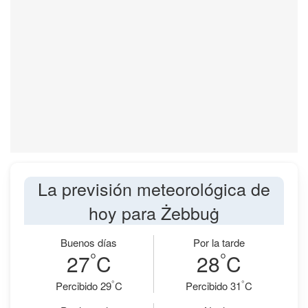
La previsión meteorológica de
hoy para Żebbuġ
Buenos días
Por la tarde
°
°
27
C
28
C
°
°
Percibido 29
C
Percibido 31
C