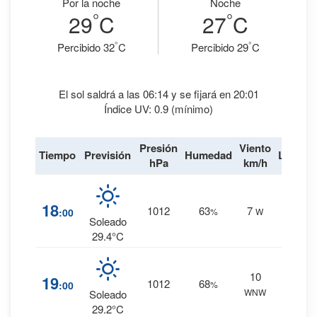
Por la noche
Noche
°
°
29
C
27
C
°
°
Percibido 32
C
Percibido 29
C
El sol saldrá a las 06:14 y se fijará en 20:01
Índice UV: 0.9 (mínimo)
Presión
Viento
Tiempo
Previsión
Humedad
Lluvia
hPa
km/h
4
%
18
1012
63
7
:00
%
W
0 mm.
Soleado
29.4°C
10
5
%
19
1012
68
:00
%
WNW
0 mm.
Soleado
29.2°C