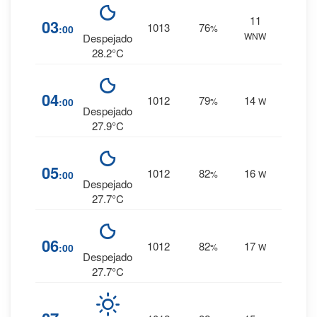
11
8
%
03
1013
76
:00
%
WNW
0 mm.
Despejado
28.2°C
9
%
04
1012
79
14
:00
%
W
0 mm.
Despejado
27.9°C
10
%
05
1012
82
16
:00
%
W
0 mm.
Despejado
27.7°C
10
%
06
1012
82
17
:00
%
W
0 mm.
Despejado
27.7°C
10
%