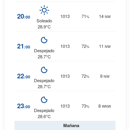
6
%
20
1013
71
14
:00
%
NW
0 mm.
Soleado
28.9°C
7
%
21
1013
72
11
:00
%
NW
0 mm.
Despejado
28.7°C
7
%
22
1013
72
9
:00
%
NW
0 mm.
Despejado
28.7°C
8
%
23
1013
73
8
:00
%
WNW
0 mm.
Despejado
28.6°C
Mañana