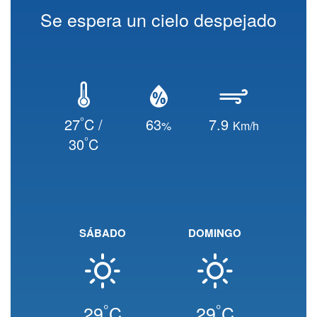
Se espera un cielo despejado
°
27
C /
63
7.9
%
Km/h
°
30
C
SÁBADO
DOMINGO
°
°
29
C
29
C