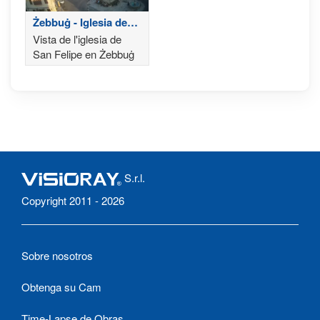
Żebbuġ - Iglesia de
San Felipe
Vista de l'iglesia de
San Felipe en Żebbuġ
S.r.l.
Copyright 2011 - 2026
Sobre nosotros
Obtenga su Cam
Time-Lapse de Obras