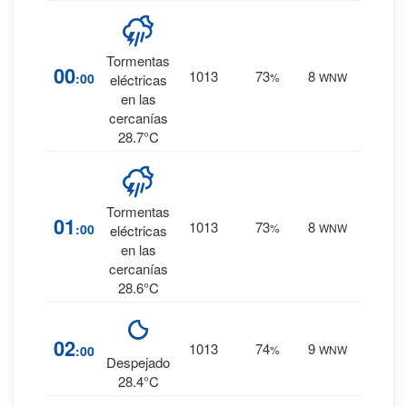
Tormentas
8
%
00
1013
73
8
:00
%
WNW
eléctricas
0 mm.
en las
cercanías
28.7°C
Tormentas
9
%
01
1013
73
8
:00
%
WNW
eléctricas
0 mm.
en las
cercanías
28.6°C
8
%
02
1013
74
9
:00
%
WNW
0 mm.
Despejado
28.4°C