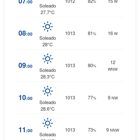
07
1012
82
15
:00
%
W
0 mm.
Soleado
27.7°C
9
%
08
1013
81
16
:00
%
W
0 mm.
Soleado
28°C
12
9
%
09
1013
80
:00
%
WNW
0 mm.
Soleado
28.3°C
8
%
10
1013
77
9
:00
%
NW
0 mm.
Soleado
28.6°C
6
%
11
1013
73
9
:00
%
NNW
0 mm.
Soleado