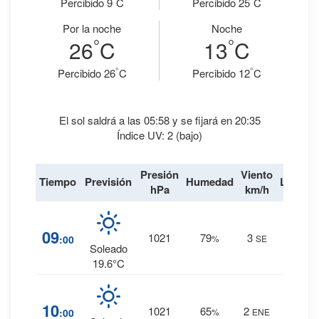
Percibido 9
C
Percibido 25
C
Por la noche
Noche
°
°
26
C
13
C
°
°
Percibido 26
C
Percibido 12
C
El sol saldrá a las 05:58 y se fijará en 20:35
Índice UV: 2 (bajo)
Presión
Viento
Tiempo
Previsión
Humedad
Lluvia
hPa
km/h
9
%
09
1021
79
3
:00
%
SE
0 mm.
Soleado
19.6°C
5
%
10
1021
65
2
:00
%
ENE