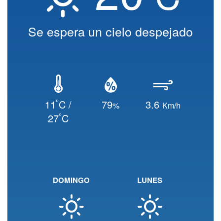
Se espera un cielo despejado
°
11
C /
79
3.6
%
Km/h
°
27
C
DOMINGO
LUNES