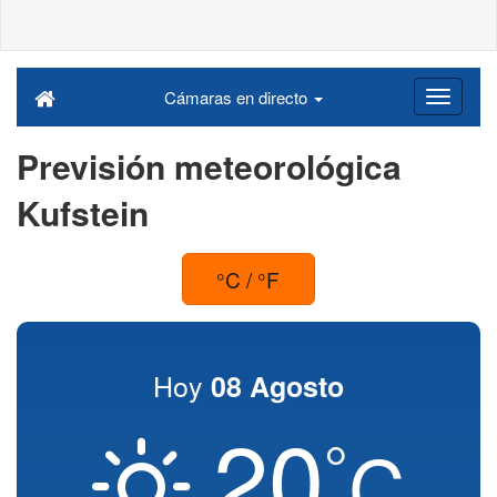
Cámaras en directo
Previsión meteorológica
Kufstein
°C / °F
Hoy
08 Agosto
20
°
C