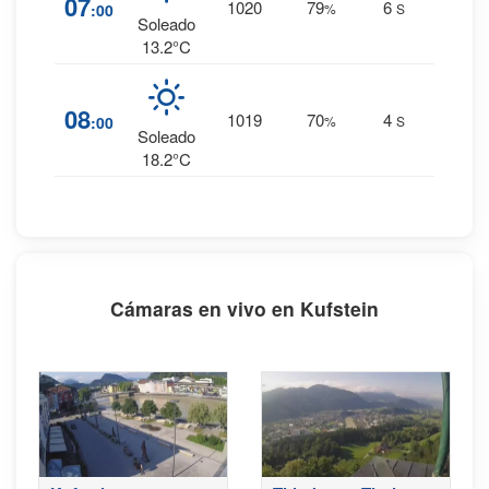
07
1020
79
6
:00
%
S
0 mm.
Soleado
13.2°C
6
%
08
1019
70
4
:00
%
S
0 mm.
Soleado
18.2°C
Cámaras en vivo en Kufstein