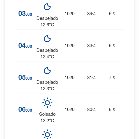
11
%
03
1020
84
6
:00
%
S
0 mm.
Despejado
12.6°C
11
%
04
1020
83
6
:00
%
S
0 mm.
Despejado
12.4°C
10
%
05
1020
81
7
:00
%
S
0 mm.
Despejado
12.3°C
10
%
06
1020
80
6
:00
%
S
0 mm.
Soleado
12.2°C
9
%