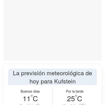
La previsión meteorológica de
hoy para Kufstein
Buenos días
Por la tarde
°
°
11
C
25
C
°
°