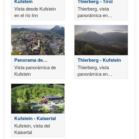
Kufstein
Thierberg - Tirol
Vista desde Kufstein
Thierberg, vista
en el río Inn
panorámica en
dirección a Kufstein
Panorama de
Thierberg - Kufstein
Kufstein
Vista panorámica de
Thierberg, vista
Kufstein
panorámica en
dirección a Untere
Schranne
Kufstein - Kaisertal
Kufstein, vista del
Kaisertal