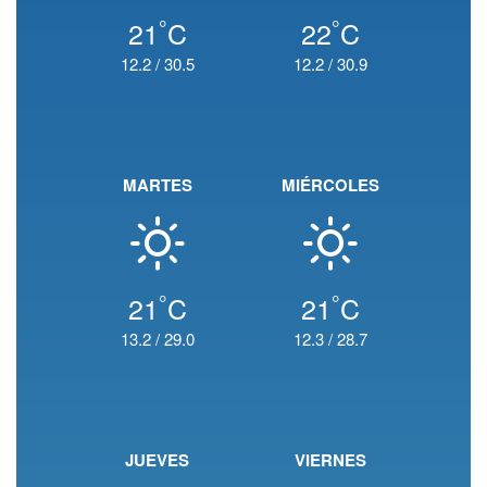
°
°
21
C
22
C
12.2
/
30.5
12.2
/
30.9
MARTES
MIÉRCOLES
°
°
21
C
21
C
13.2
/
29.0
12.3
/
28.7
JUEVES
VIERNES