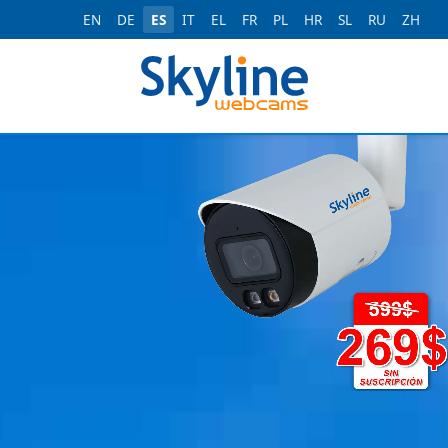
EN
DE
ES
IT
EL
FR
PL
HR
SL
RU
ZH